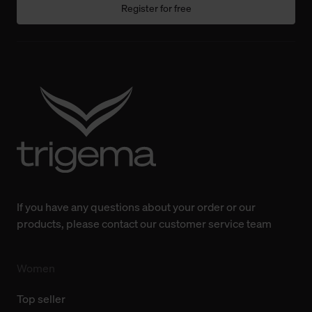
Einwilligung hat jedoch keine Auswirkung auf die
Register for free
bisherigen Einstellungen und die damit verbundene
Verwendung der Cookies sowie die bis zum Zeitpunkt der
Änderung gesammelten Daten.
Weitere Informationen über Cookies und Web-
Technologien sowie die Nutzung Ihrer persönlichen Daten
finden Sie in unserer Datenschutzerklärung.
If you have any questions about your order or our
products, please contact our customer service team
Women
Top seller