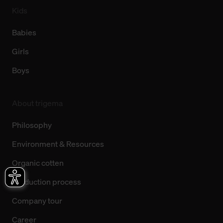
Kids
Babies
Girls
Boys
About trigema
Philosophy
Environment & Resources
Organic cotten
Production process
Company tour
Career