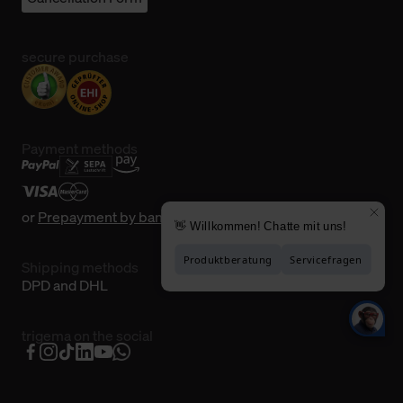
secure purchase
Payment methods
or
Prepayment by bank transfer
Shipping methods
DPD and DHL
trigema on the social