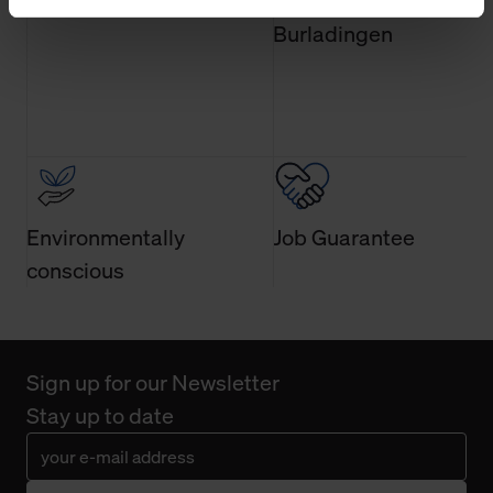
14 day return policy
100% Made in
und Web-Technologien für Ihr personalisiertes
Burladingen
Einkaufserlebnis verwenden dürfen. Über die jeweiligen
Schaltflächen können Sie die Arten der Cookies selbst
festlegen, die Sie erlauben oder ablehnen möchten und
dies mit einem Klick auf „Auswahl erlauben“ bestätigen.
Fall Sie nur die notwendigen Cookies erlauben möchten,
verwenden wir lediglich die erwähnten technisch
erforderlichen Cookies.
Environmentally
Job Guarantee
Über den Reiter „Details“ erfahren Sie weiterführende
conscious
Informationen über die jeweiligen Cookies und ihren
Verwendungszweck. Bei „Über Cookies“ können Sie
allgemeine Informationen über Cookies einsehen. Über
den Menüpunkt „Datenschutzeinstellungen“ können Sie
Sign up for our Newsletter
jederzeit Ihre Einwilligungserklärung anpassen. Ihre
Stay up to date
Einwilligung ist grundsätzlich freiwillig, für die Nutzung
der Webseite nicht erforderlich und kann jederzeit mit
Wirkung für die Zukunft widerrufen. Der Widerruf der