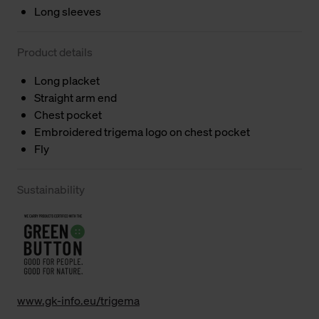
Long sleeves
Product details
Long placket
Straight arm end
Chest pocket
Embroidered trigema logo on chest pocket
Fly
Sustainability
www.gk-info.eu/trigema