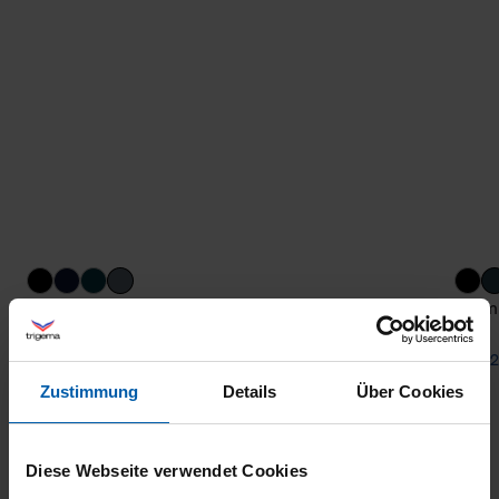
Bermuda Shorts DELUXE Cotton
Bermu
from 57,40 €
from 2
Zustimmung
Details
Über Cookies
Diese Webseite verwendet Cookies