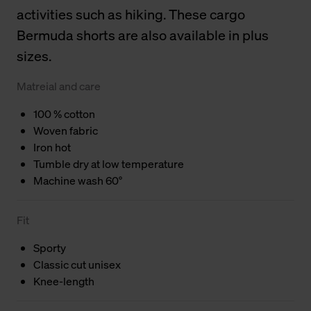
activities such as hiking. These cargo
Bermuda shorts are also available in plus
sizes.
Matreial and care
100 % cotton
Woven fabric
Iron hot
Tumble dry at low temperature
Machine wash 60°
Fit
Sporty
Classic cut unisex
Knee-length