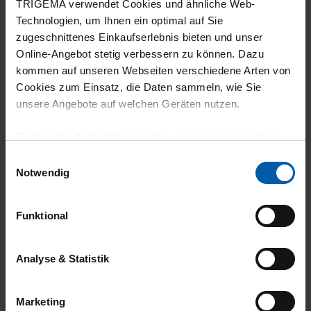
TRIGEMA verwendet Cookies und ähnliche Web-
Technologien, um Ihnen ein optimal auf Sie
zugeschnittenes Einkaufserlebnis bieten und unser
Online-Angebot stetig verbessern zu können. Dazu
climate-neutral
Family business
kommen auf unseren Webseiten verschiedene Arten von
Cookies zum Einsatz, die Daten sammeln, wie Sie
shipping
unsere Angebote auf welchen Geräten nutzen.
Technisch erforderliche Cookies sind eine notwendige
Voraussetzung zur Nutzung unserer Webpräsenz, um
Einwilligungsauswahl
grundlegende Funktionen wie etwa zur Auswahl und
Notwendig
Darstellung unserer Produkte, zum Befüllen des
Warenkorbs oder zum Abschluss des Kaufs zu
Funktional
14 day return policy
100% Made in
gewährleisten.
Burladingen
Für die Darstellung personalisierter Angebote, Anzeigen
Analyse & Statistik
und Inhalte aufgrund Ihres Nutzerverhaltens und Ihres
Profils sowie für Marketing-, Statistik- und Tracking-
Marketing
Zwecke zur Analyse und Optimierung unserer