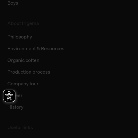
Boys
About trigema
Philosophy
Environment & Resources
Organic cotten
Production process
Company tour
Career
History
Useful links