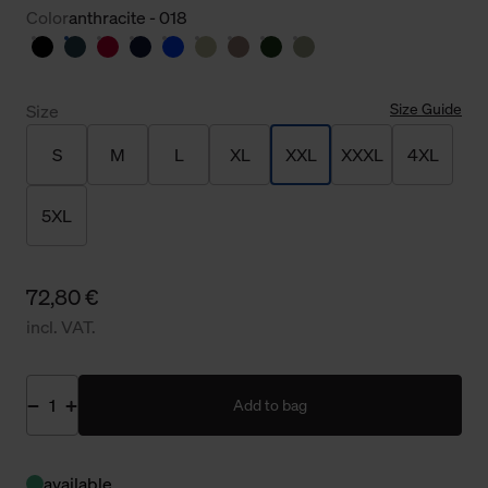
Color
anthracite - 018
Size Guide
Size
S
M
L
XL
XXL
XXXL
4XL
5XL
72,80 €
incl. VAT.
Add to bag
available