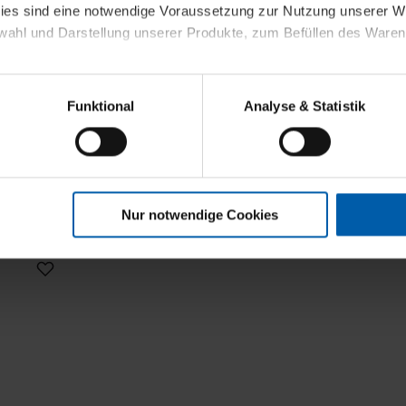
kies sind eine notwendige Voraussetzung zur Nutzung unserer
wahl und Darstellung unserer Produkte, zum Befüllen des Ware
sierter Angebote, Anzeigen und Inhalte aufgrund Ihres Nutzerverh
Funktional
Analyse & Statistik
stik- und Tracking-Zwecke zur Analyse und Optimierung unserer 
en. Diese übermitteln wir in anonymisierter Form an Dritte wie
t
 auch außerhalb unserer Webseiten ausgewählte Werbung anzeig
n", damit wir alle Cookies und Web-Technologien für Ihr personal
Nur notwendige Cookies
eweiligen Schaltflächen können Sie die Arten der Cookies selbst 
es mit einem Klick auf „Auswahl erlauben“ bestätigen. Fall Sie
wir lediglich die erwähnten technisch erforderlichen Cookies.
ahren Sie weiterführende Informationen über die jeweiligen Cooki
 Cookies“ können Sie allgemeine Informationen über Cookies 
llungen“ können Sie jederzeit Ihre Einwilligungserklärung anpass
die Nutzung der Webseite nicht erforderlich und kann jederzeit mit
Einwilligung hat jedoch keine Auswirkung auf die bisherigen Eins