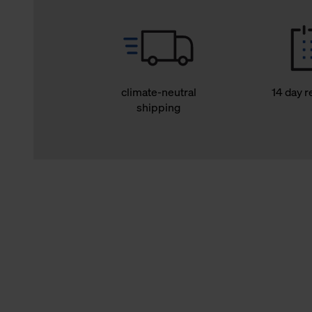
climate-neutral
14 day r
shipping