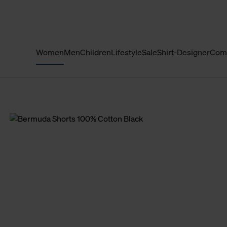
Women
Men
Children
Lifestyle
Sale
Shirt-Designer
Com