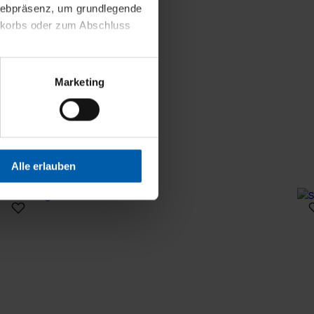
 Webpräsenz, um grundlegende
nkorbs oder zum Abschluss
altens und Ihres Profils
Marketing
Webpräsenz speichern wir
 etwa unsere
en zu können.
isiertes Einkaufserlebnis
Alle erlauben
festlegen, die Sie erlauben
 nur die notwendigen Cookies
es und ihren
einsehen. Über den
en. Ihre Einwilligung ist
 Wirkung für die Zukunft
tellungen und die damit