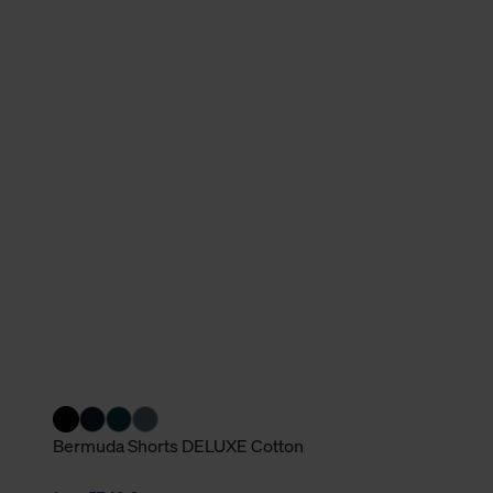
verbundene Verwendung der 
Weitere Informationen über C
unserer Datenschutzerklärun
Bermuda Shorts DELUXE Cotton