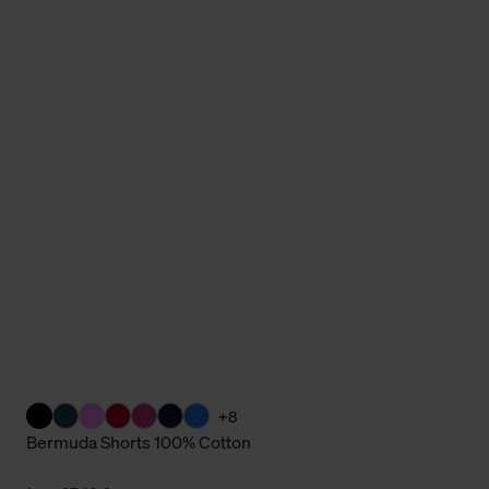
Cookies sowie die bis zum Zeitpunkt der Änderung gesammelte
ookies und Web-Technologien sowie die Nutzung Ihrer persönlic
g.
+8
Bermuda Shorts 100% Cotton