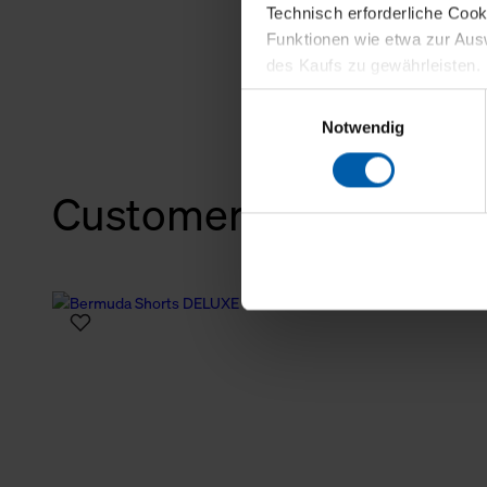
Technisch erforderliche Coo
Funktionen wie etwa zur Aus
des Kaufs zu gewährleisten.
Einwilligungsauswahl
Für die Darstellung personali
Notwendig
sowie für Marketing-, Stati
personenbezogene Information
Customers also bough
Marketingpartner, um Ihnen
Klicken Sie auf "Alle erlaube
verwenden dürfen. Über die j
oder ablehnen möchten und di
erlauben möchten, verwenden 
Über den Reiter „Details“ erf
Verwendungszweck. Bei „Über
Menüpunkt „Datenschutzeinste
grundsätzlich freiwillig, für 
widerrufen. Der Widerruf der 