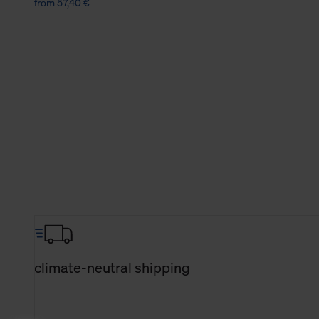
from 57,40 €
climate-neutral shipping