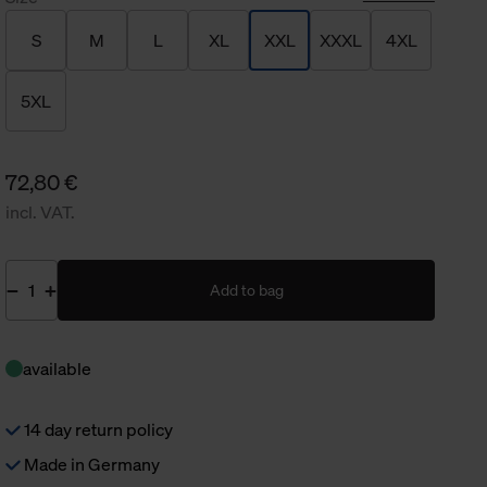
S
M
L
XL
XXL
XXXL
4XL
5XL
72,80 €
incl. VAT.
Add to bag
available
14 day return policy
Made in Germany