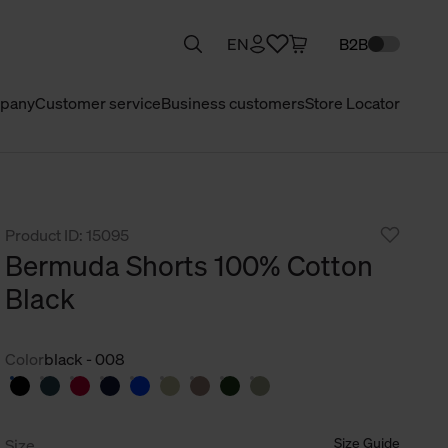
EN
B2B
pany
Customer service
Business customers
Store Locator
Product ID: 15095
Bermuda Shorts 100% Cotton
Black
Color
black - 008
Size Guide
Size