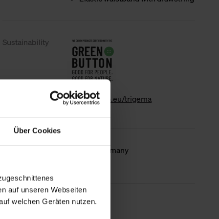
Sustainability
www.gk-info.eu/trigema
Über Cookies
Country of
Made in Germany
origin
zugeschnittenes
en auf unseren Webseiten
auf welchen Geräten nutzen.
less information