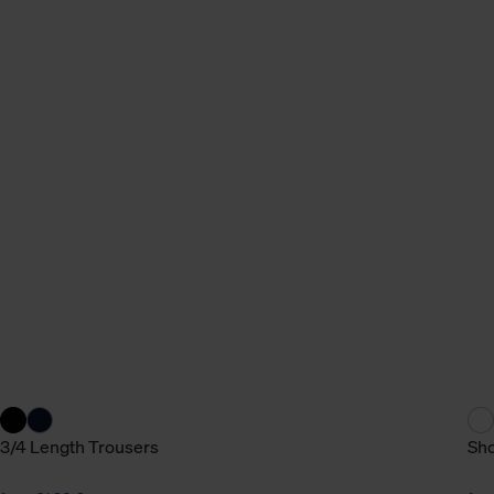
n Daten.
hen Daten finden Sie in
3/4 Length Trousers
Sho