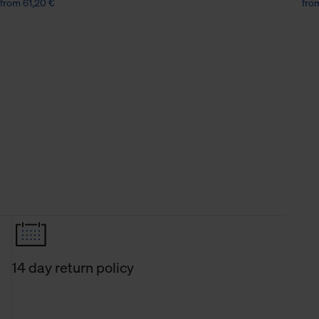
from 61,20 €
fro
14 day return policy