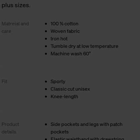
plus sizes.
Matreial and
100 % cotton
care
Woven fabric
Iron hot
Tumble dry at low temperature
Machine wash 60°
Fit
Sporty
Classic cut unisex
Knee-length
Product
Side pockets and legs with patch
details
pockets
Elastic waistband with drawstring