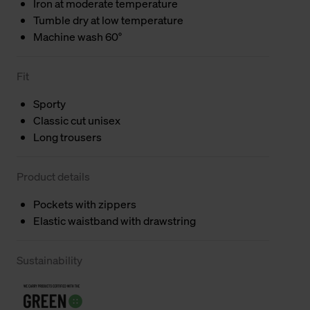
Iron at moderate temperature
Tumble dry at low temperature
Machine wash 60°
Fit
Sporty
Classic cut unisex
Long trousers
Product details
Pockets with zippers
Elastic waistband with drawstring
Sustainability