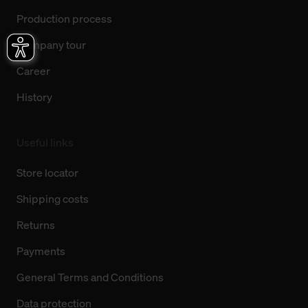
Production process
Company tour
Career
History
Useful links
Store locator
Shipping costs
Returns
Payments
General Terms and Conditions
Data protection