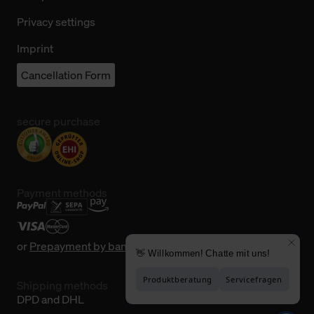
Privacy settings
Imprint
Cancellation Form
secure purchase
Payment methods
or
Prepayment by bank transfer
Shipping methods
DPD and DHL