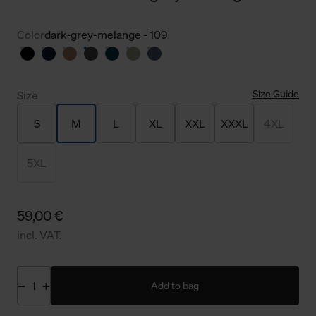
Color
dark-grey-melange - 109
Size Guide
Size
S
M
L
XL
XXL
XXXL
4XL
5XL
59,00 €
incl. VAT.
Add to bag