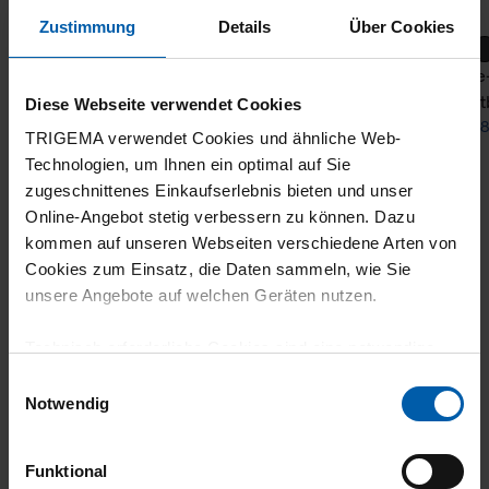
Zustimmung
Details
Über Cookies
Sweat Pants
Wide-
wais
Diese Webseite verwendet Cookies
from 64,00 €
from 8
TRIGEMA verwendet Cookies und ähnliche Web-
Technologien, um Ihnen ein optimal auf Sie
zugeschnittenes Einkaufserlebnis bieten und unser
Online-Angebot stetig verbessern zu können. Dazu
kommen auf unseren Webseiten verschiedene Arten von
Cookies zum Einsatz, die Daten sammeln, wie Sie
unsere Angebote auf welchen Geräten nutzen.
Technisch erforderliche Cookies sind eine notwendige
climate-neutral
Family business
Voraussetzung zur Nutzung unserer Webpräsenz, um
Einwilligungsauswahl
grundlegende Funktionen wie etwa zur Auswahl und
shipping
Notwendig
Darstellung unserer Produkte, zum Befüllen des
Warenkorbs oder zum Abschluss des Kaufs zu
Funktional
gewährleisten.