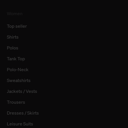
finden Sie in unserer Datenschutzerklärung.
Women
Top seller
Shirts
Polos
Tank Top
Polo-Neck
Sweatshirts
Jackets / Vests
Trousers
Dresses / Skirts
Leisure Suits