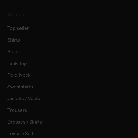
finden Sie in unserer Datenschutzerklärung.
Women
Top seller
Shirts
Polos
Tank Top
Polo-Neck
Sweatshirts
Jackets / Vests
Trousers
Dresses / Skirts
Leisure Suits