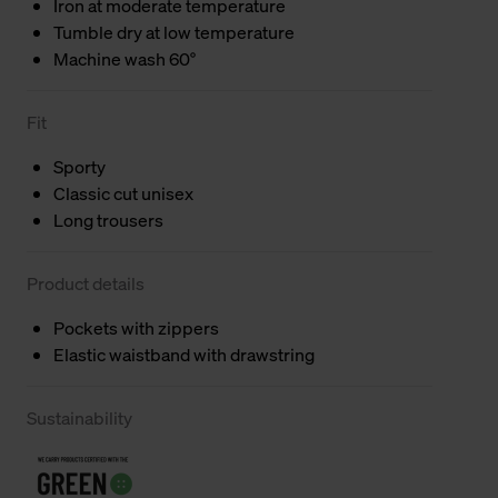
Iron at moderate temperature
Tumble dry at low temperature
Machine wash 60°
Fit
Sporty
Classic cut unisex
Long trousers
Product details
Pockets with zippers
Elastic waistband with drawstring
Sustainability