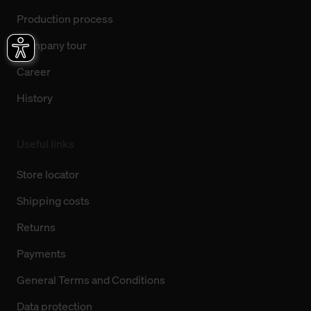
Production process
Company tour
Career
History
Useful links
Store locator
Shipping costs
Returns
Payments
General Terms and Conditions
Data protection