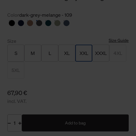
Color
dark-grey-melange - 109
Size Guide
Size
S
M
L
XL
XXL
XXXL
4XL
5XL
67,90 €
incl. VAT.
Add to bag