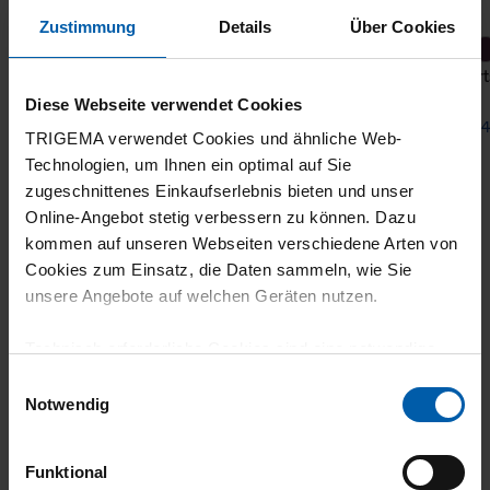
Zustimmung
Details
Über Cookies
Wide-leg casual trousers with elasticated
Sport
waistband
Diese Webseite verwendet Cookies
from 80,00 €
from 4
TRIGEMA verwendet Cookies und ähnliche Web-
Technologien, um Ihnen ein optimal auf Sie
zugeschnittenes Einkaufserlebnis bieten und unser
Online-Angebot stetig verbessern zu können. Dazu
kommen auf unseren Webseiten verschiedene Arten von
Cookies zum Einsatz, die Daten sammeln, wie Sie
unsere Angebote auf welchen Geräten nutzen.
Technisch erforderliche Cookies sind eine notwendige
climate-neutral
Family business
Voraussetzung zur Nutzung unserer Webpräsenz, um
Einwilligungsauswahl
grundlegende Funktionen wie etwa zur Auswahl und
shipping
Notwendig
Darstellung unserer Produkte, zum Befüllen des
Warenkorbs oder zum Abschluss des Kaufs zu
Funktional
gewährleisten.