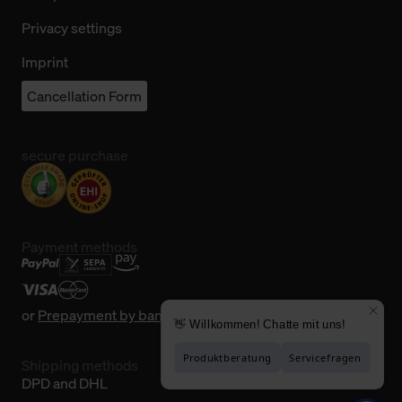
Privacy settings
Imprint
Cancellation Form
secure purchase
Payment methods
or
Prepayment by bank transfer
Shipping methods
DPD and DHL