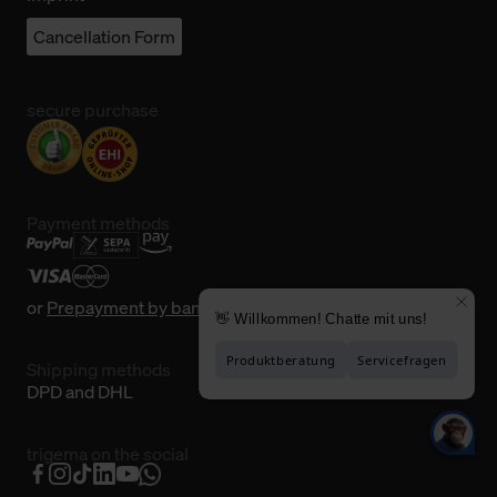
Cancellation Form
secure purchase
Payment methods
or
Prepayment by bank transfer
Shipping methods
DPD and DHL
trigema on the social