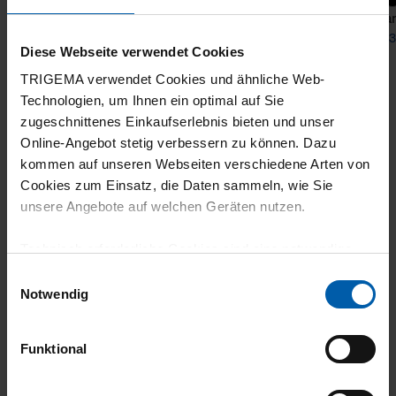
T-Shirt DELUXE Cotton
Organ
from 31,90 €
from 3
Diese Webseite verwendet Cookies
TRIGEMA verwendet Cookies und ähnliche Web-
Technologien, um Ihnen ein optimal auf Sie
zugeschnittenes Einkaufserlebnis bieten und unser
Online-Angebot stetig verbessern zu können. Dazu
kommen auf unseren Webseiten verschiedene Arten von
Cookies zum Einsatz, die Daten sammeln, wie Sie
unsere Angebote auf welchen Geräten nutzen.
climate-neutral
Family business
Technisch erforderliche Cookies sind eine notwendige
shipping
Voraussetzung zur Nutzung unserer Webpräsenz, um
Einwilligungsauswahl
grundlegende Funktionen wie etwa zur Auswahl und
Notwendig
Darstellung unserer Produkte, zum Befüllen des
Warenkorbs oder zum Abschluss des Kaufs zu
Funktional
gewährleisten.