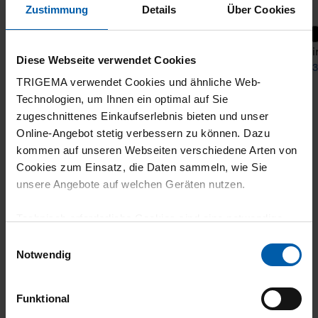
Zustimmung
Details
Über Cookies
+21
T-Shirt DELUXE Cotton
T-Shi
Diese Webseite verwendet Cookies
from 31,90 €
from 3
TRIGEMA verwendet Cookies und ähnliche Web-
Technologien, um Ihnen ein optimal auf Sie
zugeschnittenes Einkaufserlebnis bieten und unser
Online-Angebot stetig verbessern zu können. Dazu
kommen auf unseren Webseiten verschiedene Arten von
Cookies zum Einsatz, die Daten sammeln, wie Sie
unsere Angebote auf welchen Geräten nutzen.
Technisch erforderliche Cookies sind eine notwendige
climate-neutral
Family business
Voraussetzung zur Nutzung unserer Webpräsenz, um
Einwilligungsauswahl
shipping
grundlegende Funktionen wie etwa zur Auswahl und
Notwendig
Darstellung unserer Produkte, zum Befüllen des
Warenkorbs oder zum Abschluss des Kaufs zu
Funktional
gewährleisten.