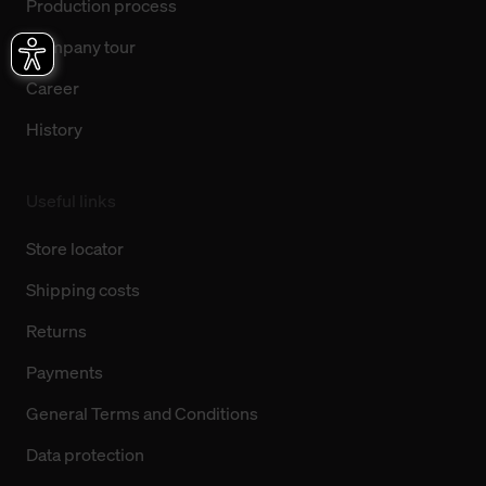
Production process
Company tour
Career
History
Useful links
Store locator
Shipping costs
Returns
Payments
General Terms and Conditions
Data protection