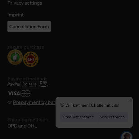
Privacy settings
Imprint
Cancellation Form
secure purchase
Payment methods
or
Prepayment by bank transfer
Shipping methods
DPD and DHL