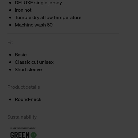
DELUXE single jersey
Iron hot
Tumble dry at low temperature
Machine wash 60°
Fit
Basic
Classic cut unisex
Short sleeve
Product details
Round-neck
Sustainability