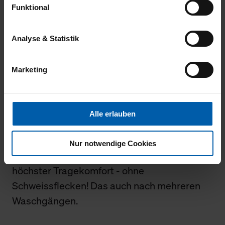
Funktional
gewährleisten.
29.07.2026
Für die Darstellung personalisierter Angebote, Anzeigen
Analyse & Statistik
5
und Inhalte aufgrund Ihres Nutzerverhaltens und Ihres
Profils sowie für Marketing-, Statistik- und Tracking-
Tolle Passform und Qualität.
Marketing
Zwecke zur Analyse und Optimierung unserer
Webpräsenz speichern wir personenbezogene
Informationen. Diese übermitteln wir in anonymisierter
Form an Dritte wie etwa unsere Marketingpartner, um
Alle erlauben
28.07.2026
Ihnen auch außerhalb unserer Webseiten ausgewählte
Werbung anzeigen zu können.
5
Nur notwendige Cookies
Tolles Tshirt, auch bei höheren Temperaturen
Klicken Sie auf "Alle erlauben", damit wir alle Cookies
und Web-Technologien für Ihr personalisiertes
höchster Tragekomfort - ohne
Einkaufserlebnis verwenden dürfen. Über die jeweiligen
Schweissflecken! Das auch nach mehreren
Schaltflächen können Sie die Arten der Cookies selbst
Waschgängen.
festlegen, die Sie erlauben oder ablehnen möchten und
dies mit einem Klick auf „Auswahl erlauben“ bestätigen.