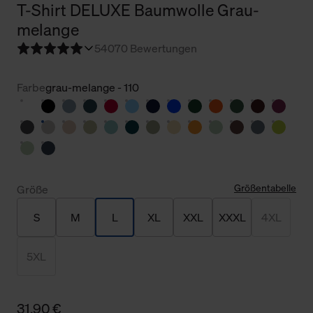
T-Shirt DELUXE Baumwolle Grau-
melange
5
4070 Bewertungen
Farbe
grau-melange - 110
Größentabelle
Größe
S
M
L
XL
XXL
XXXL
4XL
5XL
31,90 €