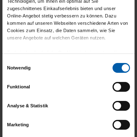
05.08.2026
Technologien, um Ihnen ein optimal auf Sie
zugeschnittenes Einkaufserlebnis bieten und unser
5
Online-Angebot stetig verbessern zu können. Dazu
kommen auf unseren Webseiten verschiedene Arten von
Sehr gute Qualität
Cookies zum Einsatz, die Daten sammeln, wie Sie
unsere Angebote auf welchen Geräten nutzen.
Technisch erforderliche Cookies sind eine notwendige
30.07.2026
Voraussetzung zur Nutzung unserer Webpräsenz, um
Einwilligungsauswahl
grundlegende Funktionen wie etwa zur Auswahl und
5
Notwendig
Darstellung unserer Produkte, zum Befüllen des
Alles zufriedenstellend.
Warenkorbs oder zum Abschluss des Kaufs zu
Funktional
gewährleisten.
Für die Darstellung personalisierter Angebote, Anzeigen
Analyse & Statistik
und Inhalte aufgrund Ihres Nutzerverhaltens und Ihres
29.07.2026
Profils sowie für Marketing-, Statistik- und Tracking-
5
Marketing
Zwecke zur Analyse und Optimierung unserer
Webpräsenz speichern wir personenbezogene