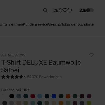
DE
B2B
Unternehmen
Kundenservice
Geschäftskunden
Standorte
Art. Nr.: 37202
T-Shirt DELUXE Baumwolle
Salbei
5
4070 Bewertungen
Farbe
salbei - 157