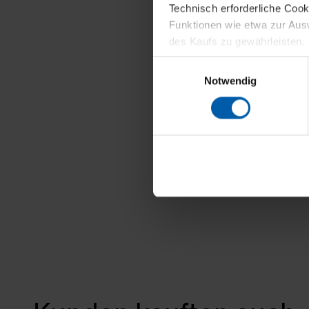
Technisch erforderliche Coo
Funktionen wie etwa zur Aus
des Kaufs zu gewährleisten.
Einwilligungsauswahl
Für die Darstellung personali
Notwendig
sowie für Marketing-, Stati
personenbezogene Information
Marketingpartner, um Ihnen
Klicken Sie auf "Alle erlaube
verwenden dürfen. Über die j
oder ablehnen möchten und di
erlauben möchten, verwenden 
Über den Reiter „Details“ erf
Verwendungszweck. Bei „Über
Menüpunkt „Datenschutzeinste
grundsätzlich freiwillig, für 
widerrufen. Der Widerruf der 