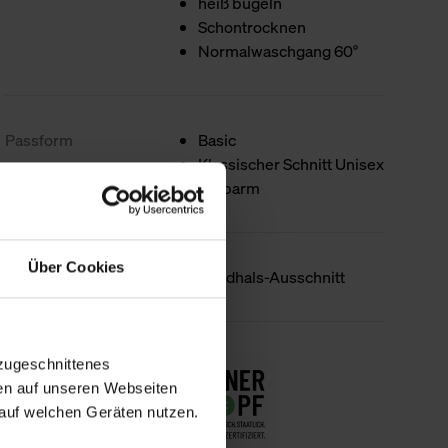
heiß bügeln
Schontrocknen
Normalwaschgang 60°
Passform
Basic
Klassischer Schnitt Unisex
Halbarm
Über Cookies
Produktdetails
Rundhals-Ausschnitt
Nachhaltigkeit
zugeschnittenes
en auf unseren Webseiten
auf welchen Geräten nutzen.