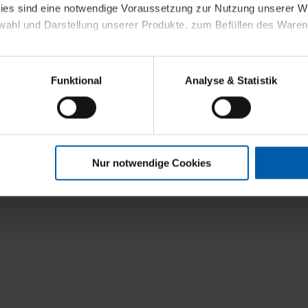
kies sind eine notwendige Voraussetzung zur Nutzung unserer
wahl und Darstellung unserer Produkte, zum Befüllen des Ware
sierter Angebote, Anzeigen und Inhalte aufgrund Ihres Nutzerverh
Funktional
Analyse & Statistik
stik- und Tracking-Zwecke zur Analyse und Optimierung unserer 
en. Diese übermitteln wir in anonymisierter Form an Dritte wie
 auch außerhalb unserer Webseiten ausgewählte Werbung anzeig
n", damit wir alle Cookies und Web-Technologien für Ihr personal
Nur notwendige Cookies
eweiligen Schaltflächen können Sie die Arten der Cookies selbst 
es mit einem Klick auf „Auswahl erlauben“ bestätigen. Fall Sie
wir lediglich die erwähnten technisch erforderlichen Cookies.
ahren Sie weiterführende Informationen über die jeweiligen Cooki
 Cookies“ können Sie allgemeine Informationen über Cookies 
llungen“ können Sie jederzeit Ihre Einwilligungserklärung anpass
die Nutzung der Webseite nicht erforderlich und kann jederzeit mit
Einwilligung hat jedoch keine Auswirkung auf die bisherigen Eins