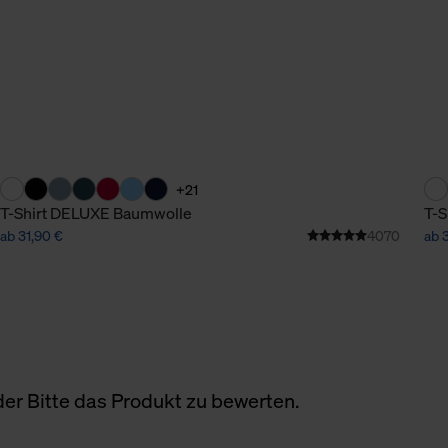
+21
T-Shirt DELUXE Baumwolle
T-S
ab 31,90 €
4070
ab 
er Bitte das Produkt zu bewerten.