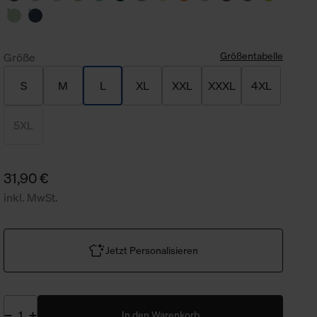
Größentabelle
Größe
S
M
L
XL
XXL
XXXL
4XL
5XL
31,90 €
inkl. MwSt.
Jetzt Personalisieren
In den Warenkorb