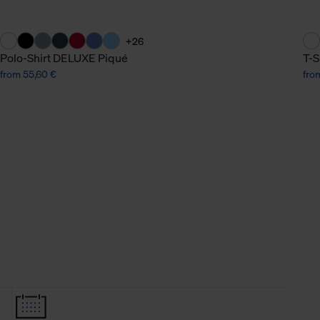
+26
Polo-Shirt DELUXE Piqué
T-S
from 55,60 €
fro