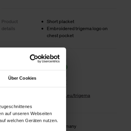
Product
Short placket
details
Embroidered trigema logo on
chest pocket
Sustainability
Über Cookies
www.gk-info.eu/trigema
zugeschnittenes
en auf unseren Webseiten
auf welchen Geräten nutzen.
Country of
Made in Germany