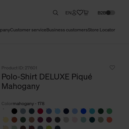
EN
B2B
pany
Customer service
Business customers
Store Locator
Product ID: 27601
Polo-Shirt DELUXE Piqué
Mahogany
Color
mahogany - 178