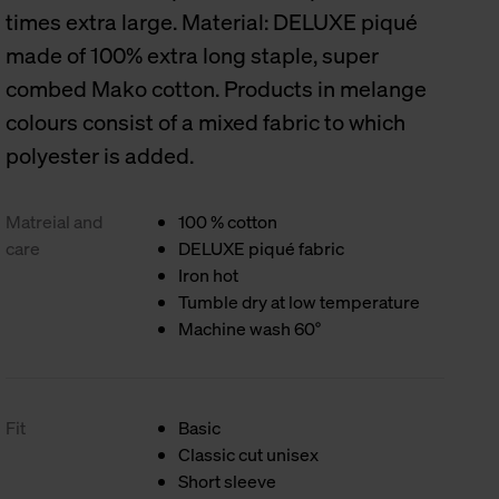
times extra large. Material: DELUXE piqué
made of 100% extra long staple, super
combed Mako cotton. Products in melange
colours consist of a mixed fabric to which
polyester is added.
Matreial and
100 % cotton
care
DELUXE piqué fabric
Iron hot
Tumble dry at low temperature
Machine wash 60°
Fit
Basic
Classic cut unisex
Short sleeve