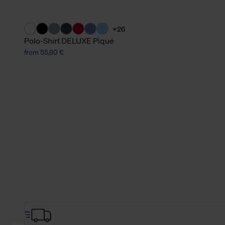
+26
Polo-Shirt DELUXE Piqué
from 55,60 €