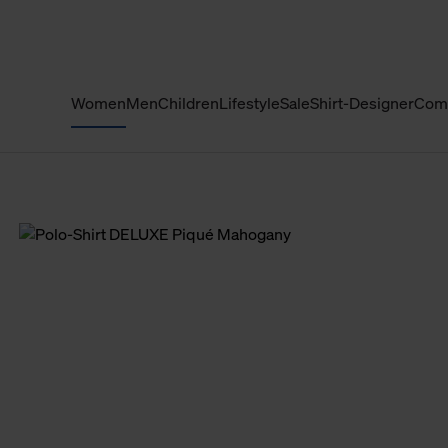
Women
Men
Children
Lifestyle
Sale
Shirt-Designer
Com