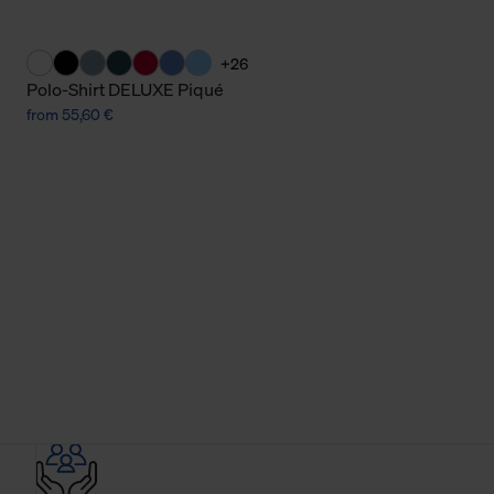
+26
Polo-Shirt DELUXE Piqué
from 55,60 €