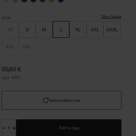
Size Guide
Size
XS
S
M
L
XL
XXL
XXXL
4XL
5XL
55,60 €
incl. VAT.
personalize now
Add to bag