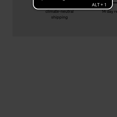
climate-neutral
14 day r
shipping