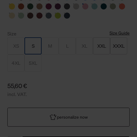
Size Guide
Size
XS
S
M
L
XL
XXL
XXXL
4XL
5XL
55,60 €
incl. VAT.
personalize now