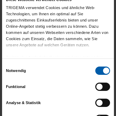
TRIGEMA verwendet Cookies und ähnliche Web-
Technologien, um Ihnen ein optimal auf Sie
zugeschnittenes Einkaufserlebnis bieten und unser
Online-Angebot stetig verbessern zu können. Dazu
kommen auf unseren Webseiten verschiedene Arten von
climate-neutral
Family business
Cookies zum Einsatz, die Daten sammeln, wie Sie
unsere Angebote auf welchen Geräten nutzen.
shipping
Technisch erforderliche Cookies sind eine notwendige
Voraussetzung zur Nutzung unserer Webpräsenz, um
Einwilligungsauswahl
grundlegende Funktionen wie etwa zur Auswahl und
Notwendig
Darstellung unserer Produkte, zum Befüllen des
Warenkorbs oder zum Abschluss des Kaufs zu
Funktional
gewährleisten.
14 day return policy
100% Made in
Für die Darstellung personalisierter Angebote, Anzeigen
Burladingen
Analyse & Statistik
und Inhalte aufgrund Ihres Nutzerverhaltens und Ihres
Profils sowie für Marketing-, Statistik- und Tracking-