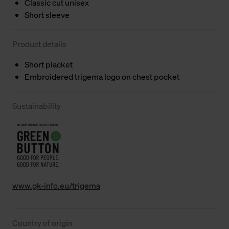
Classic cut unisex
Short sleeve
Product details
Short placket
Embroidered trigema logo on chest pocket
Sustainability
www.gk-info.eu/trigema
Country of origin