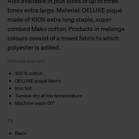
Also available in plus sizes of up to three
times extra large. Material: DELUXE piqué
made of 100% extra long staple, super
combed Mako cotton. Products in melange
colours consist of a mixed fabric to which
polyester is added.
Matreial and care
100 % cotton
DELUXE piqué fabric
Iron hot
Tumble dry at low temperature
Machine wash 60°
Fit
Basic