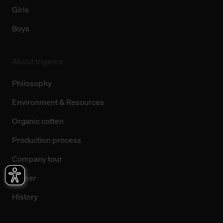
Girls
Boys
About trigema
Philosophy
Environment & Resources
Organic cotten
Production process
Company tour
Career
History