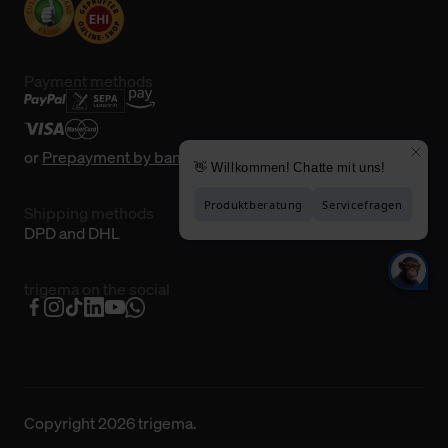
Payment methods
or
Prepayment by bank transfer
Shipping methods
DPD and DHL
trigema on the social
Copyright 2026 trigema.