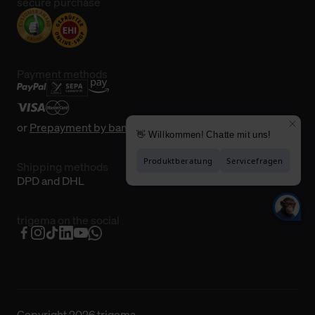
secure purchase
Payment methods
or
Prepayment by bank transfer
Shipping methods
DPD and DHL
trigema on the social
Copyright 2026 trigema.