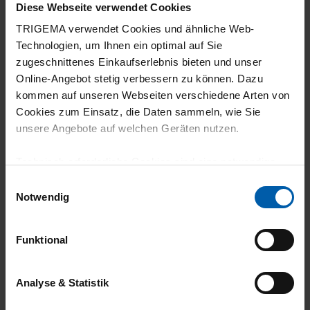
Diese Webseite verwendet Cookies
TRIGEMA verwendet Cookies und ähnliche Web-
Technologien, um Ihnen ein optimal auf Sie
zugeschnittenes Einkaufserlebnis bieten und unser
Online-Angebot stetig verbessern zu können. Dazu
kommen auf unseren Webseiten verschiedene Arten von
Cookies zum Einsatz, die Daten sammeln, wie Sie
climate-neutral
Family business
unsere Angebote auf welchen Geräten nutzen.
shipping
Technisch erforderliche Cookies sind eine notwendige
Voraussetzung zur Nutzung unserer Webpräsenz, um
Einwilligungsauswahl
grundlegende Funktionen wie etwa zur Auswahl und
Notwendig
Darstellung unserer Produkte, zum Befüllen des
Warenkorbs oder zum Abschluss des Kaufs zu
Funktional
gewährleisten.
14 day return policy
100% Made in
Für die Darstellung personalisierter Angebote, Anzeigen
Analyse & Statistik
Burladingen
und Inhalte aufgrund Ihres Nutzerverhaltens und Ihres