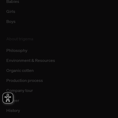
Babies
Girls
Boys
About trigema
Philosophy
Environment & Resources
Organic cotten
Production process
Company tour
Career
History