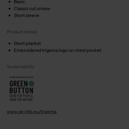
Basic
Classic cut unisex
Short sleeve
Product details
Short placket
Embroidered trigema logo on chest pocket
Sustainability
www.gk-info.eu/trigema