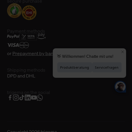
secure purchase
Payment methods
or
Prepayment by bank transfer
Shipping methods
DPD and DHL
trigema on the social
Copyright 2026 trigema.