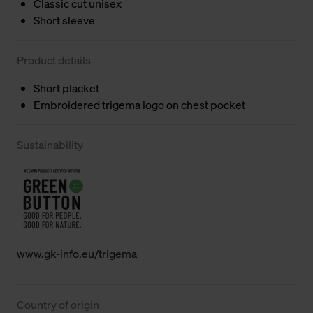
Classic cut unisex
Short sleeve
Product details
Short placket
Embroidered trigema logo on chest pocket
Sustainability
www.gk-info.eu/trigema
Country of origin