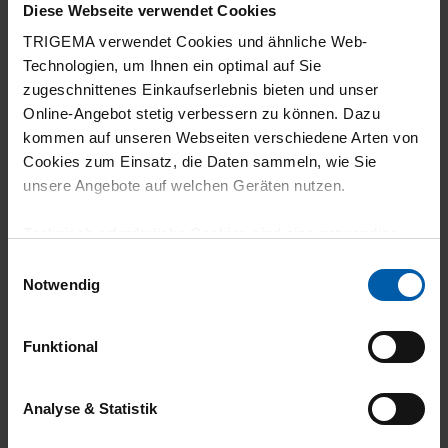
Diese Webseite verwendet Cookies
TRIGEMA verwendet Cookies und ähnliche Web-
Technologien, um Ihnen ein optimal auf Sie
zugeschnittenes Einkaufserlebnis bieten und unser
Online-Angebot stetig verbessern zu können. Dazu
kommen auf unseren Webseiten verschiedene Arten von
Cookies zum Einsatz, die Daten sammeln, wie Sie
climate-neutral
Family business
unsere Angebote auf welchen Geräten nutzen.
shipping
Technisch erforderliche Cookies sind eine notwendige
Voraussetzung zur Nutzung unserer Webpräsenz, um
Einwilligungsauswahl
grundlegende Funktionen wie etwa zur Auswahl und
Notwendig
Darstellung unserer Produkte, zum Befüllen des
Warenkorbs oder zum Abschluss des Kaufs zu
Funktional
gewährleisten.
14 day return policy
100% Made in
Für die Darstellung personalisierter Angebote, Anzeigen
Analyse & Statistik
Burladingen
und Inhalte aufgrund Ihres Nutzerverhaltens und Ihres