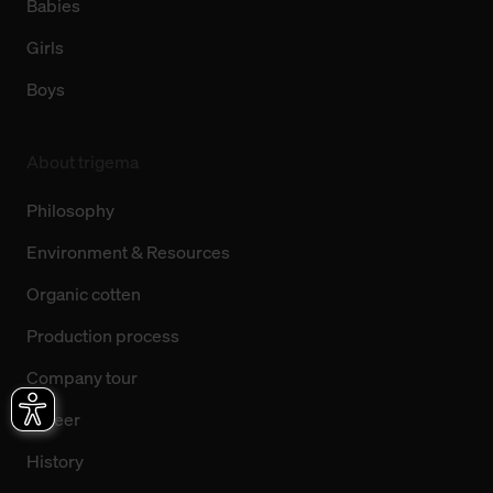
Babies
Girls
Boys
About trigema
Philosophy
Environment & Resources
Organic cotten
Production process
Company tour
Career
History