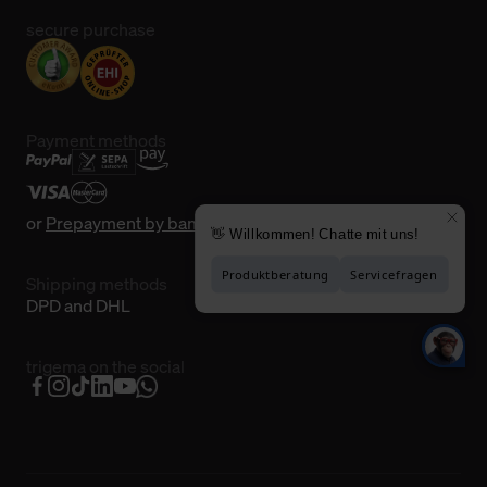
secure purchase
Payment methods
or
Prepayment by bank transfer
Shipping methods
DPD and DHL
trigema on the social