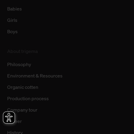
Babies
Girls
Boys
About trigema
Philosophy
Environment & Resources
Organic cotten
Production process
Company tour
Career
History