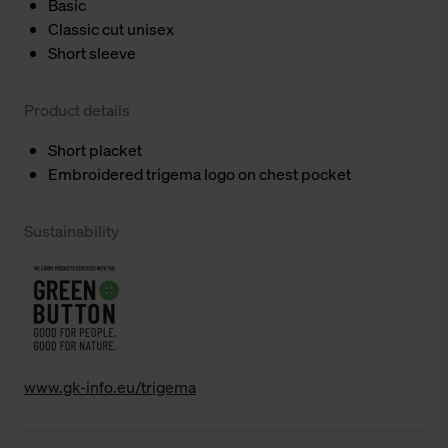
Basic
Classic cut unisex
Short sleeve
Product details
Short placket
Embroidered trigema logo on chest pocket
Sustainability
www.gk-info.eu/trigema