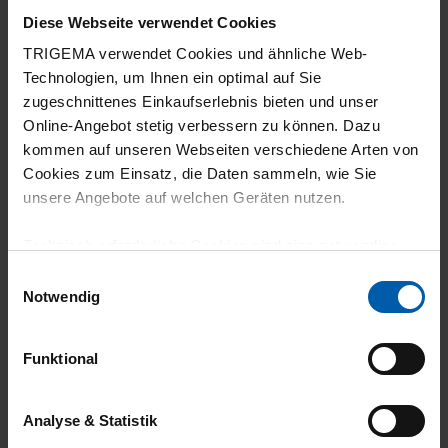
Diese Webseite verwendet Cookies
TRIGEMA verwendet Cookies und ähnliche Web-
Technologien, um Ihnen ein optimal auf Sie
zugeschnittenes Einkaufserlebnis bieten und unser
Online-Angebot stetig verbessern zu können. Dazu
kommen auf unseren Webseiten verschiedene Arten von
Cookies zum Einsatz, die Daten sammeln, wie Sie
climate-neutral
Family business
unsere Angebote auf welchen Geräten nutzen.
shipping
Technisch erforderliche Cookies sind eine notwendige
Voraussetzung zur Nutzung unserer Webpräsenz, um
Einwilligungsauswahl
grundlegende Funktionen wie etwa zur Auswahl und
Notwendig
Darstellung unserer Produkte, zum Befüllen des
Warenkorbs oder zum Abschluss des Kaufs zu
Funktional
gewährleisten.
14 day return policy
100% Made in
Für die Darstellung personalisierter Angebote, Anzeigen
Analyse & Statistik
und Inhalte aufgrund Ihres Nutzerverhaltens und Ihres
Burladingen