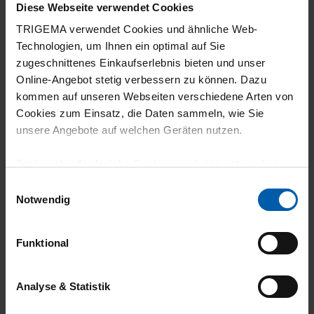
Diese Webseite verwendet Cookies
TRIGEMA verwendet Cookies und ähnliche Web-
Technologien, um Ihnen ein optimal auf Sie
zugeschnittenes Einkaufserlebnis bieten und unser
Online-Angebot stetig verbessern zu können. Dazu
kommen auf unseren Webseiten verschiedene Arten von
Cookies zum Einsatz, die Daten sammeln, wie Sie
climate-neutral
Family business
unsere Angebote auf welchen Geräten nutzen.
shipping
Technisch erforderliche Cookies sind eine notwendige
Voraussetzung zur Nutzung unserer Webpräsenz, um
Einwilligungsauswahl
grundlegende Funktionen wie etwa zur Auswahl und
Notwendig
Darstellung unserer Produkte, zum Befüllen des
Warenkorbs oder zum Abschluss des Kaufs zu
Funktional
gewährleisten.
14 day return policy
100% Made in
Für die Darstellung personalisierter Angebote, Anzeigen
Analyse & Statistik
Burladingen
und Inhalte aufgrund Ihres Nutzerverhaltens und Ihres