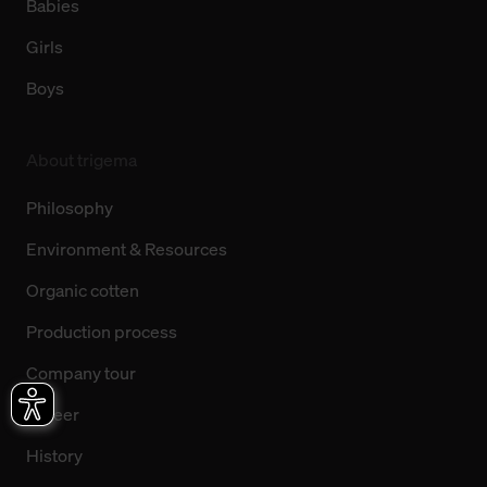
Babies
Girls
Boys
About trigema
Philosophy
Environment & Resources
Organic cotten
Production process
Company tour
Career
History