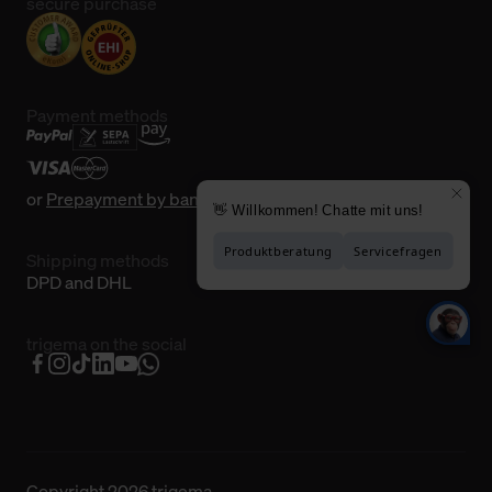
secure purchase
Payment methods
or
Prepayment by bank transfer
Shipping methods
DPD and DHL
trigema on the social
Copyright 2026 trigema.