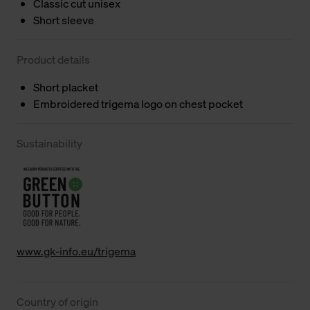
Classic cut unisex
Short sleeve
Product details
Short placket
Embroidered trigema logo on chest pocket
Sustainability
www.gk-info.eu/trigema
Country of origin