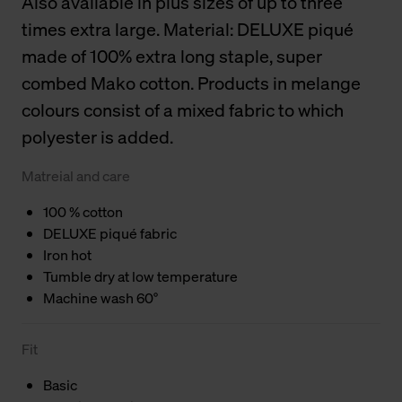
Also available in plus sizes of up to three
times extra large. Material: DELUXE piqué
made of 100% extra long staple, super
combed Mako cotton. Products in melange
colours consist of a mixed fabric to which
polyester is added.
Matreial and care
100 % cotton
DELUXE piqué fabric
Iron hot
Tumble dry at low temperature
Machine wash 60°
Fit
Basic