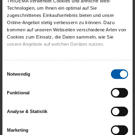
18.07.2026
TRIGEMA verwendet Cookies und ähnliche Web-
Technologien, um Ihnen ein optimal auf Sie
5
zugeschnittenes Einkaufserlebnis bieten und unser
Sehr gute Qualität und perfekter Sitz am
Online-Angebot stetig verbessern zu können. Dazu
kommen auf unseren Webseiten verschiedene Arten von
Bündchen und den Beinabschlüssen
Cookies zum Einsatz, die Daten sammeln, wie Sie
unsere Angebote auf welchen Geräten nutzen.
Technisch erforderliche Cookies sind eine notwendige
08.07.2026
Voraussetzung zur Nutzung unserer Webpräsenz, um
Einwilligungsauswahl
grundlegende Funktionen wie etwa zur Auswahl und
Notwendig
4
Darstellung unserer Produkte, zum Befüllen des
Sehr gute Qualität, leider sind die
Warenkorbs oder zum Abschluss des Kaufs zu
Funktional
gewährleisten.
Beingummi etwas eng, deshalb nur 4 Sterne
Für die Darstellung personalisierter Angebote, Anzeigen
Analyse & Statistik
und Inhalte aufgrund Ihres Nutzerverhaltens und Ihres
Profils sowie für Marketing-, Statistik- und Tracking-
30.06.2026
Marketing
Zwecke zur Analyse und Optimierung unserer