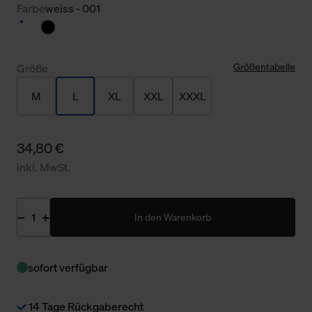
Farbe
weiss - 001
Größentabelle
Größe
M
L
XL
XXL
XXXL
34,80 €
inkl. MwSt.
In den Warenkorb
sofort verfügbar
14 Tage Rückgaberecht