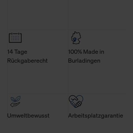
allgemeine Informationen über Cookies einsehen. Über
den Menüpunkt „Datenschutzeinstellungen“ können Sie
jederzeit Ihre Einwilligungserklärung anpassen. Ihre
Einwilligung ist grundsätzlich freiwillig, für die Nutzung
der Webseite nicht erforderlich und kann jederzeit mit
Wirkung für die Zukunft widerrufen. Der Widerruf der
Einwilligung hat jedoch keine Auswirkung auf die
14 Tage
100% Made in
bisherigen Einstellungen und die damit verbundene
Rückgaberecht
Burladingen
Verwendung der Cookies sowie die bis zum Zeitpunkt der
Änderung gesammelten Daten.
Weitere Informationen über Cookies und Web-
Technologien sowie die Nutzung Ihrer persönlichen Daten
finden Sie in unserer Datenschutzerklärung.
Umweltbewusst
Arbeitsplatzgarantie