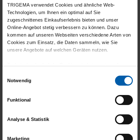
TRIGEMA verwendet Cookies und ähnliche Web-
Technologien, um Ihnen ein optimal auf Sie
zugeschnittenes Einkaufserlebnis bieten und unser
27.07.2026
Online-Angebot stetig verbessern zu können. Dazu
kommen auf unseren Webseiten verschiedene Arten von
5
Cookies zum Einsatz, die Daten sammeln, wie Sie
top
unsere Angebote auf welchen Geräten nutzen.
Technisch erforderliche Cookies sind eine notwendige
Voraussetzung zur Nutzung unserer Webpräsenz, um
Einwilligungsauswahl
grundlegende Funktionen wie etwa zur Auswahl und
Notwendig
27.07.2026
Darstellung unserer Produkte, zum Befüllen des
5
Warenkorbs oder zum Abschluss des Kaufs zu
Funktional
gewährleisten.
Wenn ein einfache T-Shirt zu kalt ist
Für die Darstellung personalisierter Angebote, Anzeigen
Analyse & Statistik
und Inhalte aufgrund Ihres Nutzerverhaltens und Ihres
Profils sowie für Marketing-, Statistik- und Tracking-
Marketing
Zwecke zur Analyse und Optimierung unserer