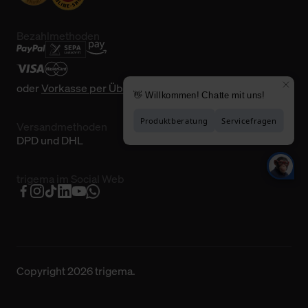
Bezahlmethoden
oder
Vorkasse per Überweisung
Versandmethoden
DPD und DHL
trigema im Social Web
Copyright 2026 trigema.