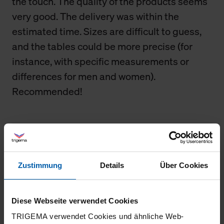
the touch. The quality of the products seems
very good. The delivery was within the
estimated time. Sizes are difficult to guess,
and the tables could be more precise (for
instance, with specific measurements or
differences for men and women).
Recommended!
18.03.2026
5
Zustimmung
Details
Über Cookies
Sehr schöner Anzug sehr guter Qualität
Diese Webseite verwendet Cookies
TRIGEMA verwendet Cookies und ähnliche Web-