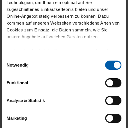
Technologien, um Ihnen ein optimal auf Sie
07.03.2026
zugeschnittenes Einkaufserlebnis bieten und unser
Online-Angebot stetig verbessern zu können. Dazu
5
kommen auf unseren Webseiten verschiedene Arten von
Der Stoff fühlt sich einfach unglaublich gut
Cookies zum Einsatz, die Daten sammeln, wie Sie
an!
unsere Angebote auf welchen Geräten nutzen.
Technisch erforderliche Cookies sind eine notwendige
Voraussetzung zur Nutzung unserer Webpräsenz, um
Einwilligungsauswahl
grundlegende Funktionen wie etwa zur Auswahl und
Notwendig
29.01.2026
Darstellung unserer Produkte, zum Befüllen des
5
Warenkorbs oder zum Abschluss des Kaufs zu
Funktional
gewährleisten.
Supergut!!!
Für die Darstellung personalisierter Angebote, Anzeigen
Analyse & Statistik
und Inhalte aufgrund Ihres Nutzerverhaltens und Ihres
Profils sowie für Marketing-, Statistik- und Tracking-
Marketing
Zwecke zur Analyse und Optimierung unserer
17.12.2025
Webpräsenz speichern wir personenbezogene