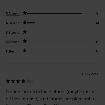
5 Sterne
101
4 Sterne
14
3 Sterne
1
2 Sterne
0
1 Stern
0
Filter zurücksetzen
18.06.2026
4
Colours are as in the pictures (maybe just a
bit less intense), and fabrics are pleasant to