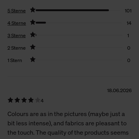
5 Sterne
101
4 Sterne
14
3 Sterne
1
2 Sterne
0
1 Stern
0
Filter zurücksetzen
18.06.2026
4
Colours are as in the pictures (maybe just a
bit less intense), and fabrics are pleasant to
the touch. The quality of the products seems