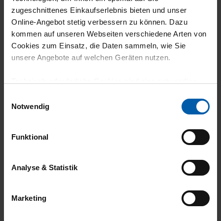
07.03.2026
zugeschnittenes Einkaufserlebnis bieten und unser
5
Online-Angebot stetig verbessern zu können. Dazu
kommen auf unseren Webseiten verschiedene Arten von
Der Stoff fühlt sich einfach unglaublich gut
Cookies zum Einsatz, die Daten sammeln, wie Sie
an!
unsere Angebote auf welchen Geräten nutzen.
Technisch erforderliche Cookies sind eine notwendige
Voraussetzung zur Nutzung unserer Webpräsenz, um
Einwilligungsauswahl
grundlegende Funktionen wie etwa zur Auswahl und
29.01.2026
Notwendig
Darstellung unserer Produkte, zum Befüllen des
5
Warenkorbs oder zum Abschluss des Kaufs zu
Funktional
gewährleisten.
Supergut!!!
Für die Darstellung personalisierter Angebote, Anzeigen
Analyse & Statistik
und Inhalte aufgrund Ihres Nutzerverhaltens und Ihres
Profils sowie für Marketing-, Statistik- und Tracking-
17.12.2025
Marketing
Zwecke zur Analyse und Optimierung unserer
Webpräsenz speichern wir personenbezogene
5