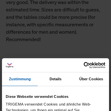
very good. The delivery was within the
estimated time. Sizes are difficult to guess,
and the tables could be more precise (for
instance, with specific measurements or
differences for men and women).
Recommended!
18.03.2026
5
Zustimmung
Details
Über Cookies
Sehr schöner Anzug sehr guter Qualität
Diese Webseite verwendet Cookies
TRIGEMA verwendet Cookies und ähnliche Web-
Technologien, um Ihnen ein optimal auf Sie