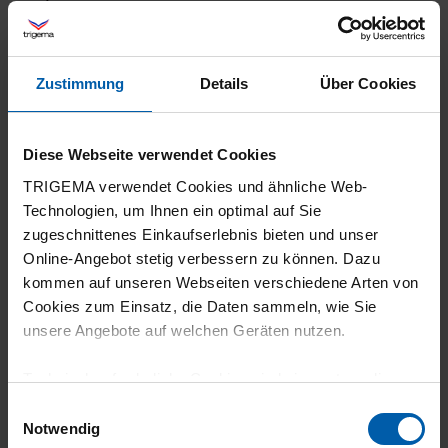
Zustimmung
Details
Über Cookies
26.07.2026
5
Diese Webseite verwendet Cookies
Hallo, ein T-Shirt sieht auf den ersten Blick
TRIGEMA verwendet Cookies und ähnliche Web-
immer gleich aus – doch am Ende kommt es
Technologien, um Ihnen ein optimal auf Sie
auf die Qualität an. Genau diese Qualität
zugeschnittenes Einkaufserlebnis bieten und unser
Online-Angebot stetig verbessern zu können. Dazu
habe ich bei Trigema gefunden. Das T-Shirt
kommen auf unseren Webseiten verschiedene Arten von
aus 100 % Baumwolle überzeugt durch einen
Cookies zum Einsatz, die Daten sammeln, wie Sie
hervorragenden Tragekomfort und eine
unsere Angebote auf welchen Geräten nutzen.
erstklassige Verarbeitung. Während andere
Technisch erforderliche Cookies sind eine notwendige
Marken oft vor allem ihren Namen teuer
Voraussetzung zur Nutzung unserer Webpräsenz, um
Einwilligungsauswahl
verkaufen, steht bei Trigema die Qualität im
grundlegende Funktionen wie etwa zur Auswahl und
Notwendig
Vordergrund. Besonders schätze ich