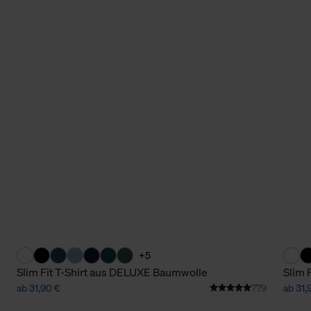
+5
Slim Fit T-Shirt aus DELUXE Baumwolle
Slim 
ab 31,90 €
779
ab 31,