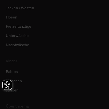
Jacken / Westen
Hosen
Freizeitanzüge
Unterwäsche
Nachtwäsche
Kinder
Babies
Mädchen
Jungen
Über trigema