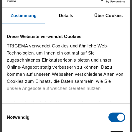
5
Zustimmung
Details
Über Cookies
Alles super
Diese Webseite verwendet Cookies
TRIGEMA verwendet Cookies und ähnliche Web-
Technologien, um Ihnen ein optimal auf Sie
30.07.2026
zugeschnittenes Einkaufserlebnis bieten und unser
5
Online-Angebot stetig verbessern zu können. Dazu
kommen auf unseren Webseiten verschiedene Arten von
Super Qualität und Optik!
Cookies zum Einsatz, die Daten sammeln, wie Sie
unsere Angebote auf welchen Geräten nutzen.
Technisch erforderliche Cookies sind eine notwendige
30.07.2026
Voraussetzung zur Nutzung unserer Webpräsenz, um
Einwilligungsauswahl
grundlegende Funktionen wie etwa zur Auswahl und
Notwendig
5
Darstellung unserer Produkte, zum Befüllen des
TOP!
Warenkorbs oder zum Abschluss des Kaufs zu