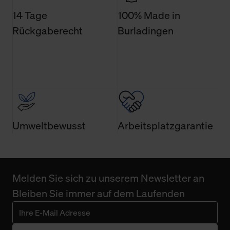
Technologien sowie die Nutzung Ihrer persönlichen Daten
14 Tage
100% Made in
finden Sie in unserer Datenschutzerklärung.
Rückgaberecht
Burladingen
Umweltbewusst
Arbeitsplatzgarantie
Melden Sie sich zu unserem Newsletter an
Bleiben Sie immer auf dem Laufenden