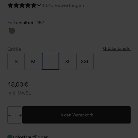
4.5
10 Bewertungen
Farbe
salbei - 157
Größentabelle
Größe
S
M
L
XL
XXL
48,00 €
inkl. MwSt.
In den Warenkorb
sofort verfügbar