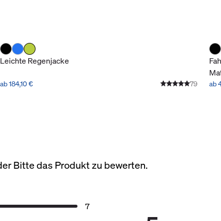
Leichte Regenjacke
Fa
Mat
ab 184,10 €
79
ab 
er Bitte das Produkt zu bewerten.
7