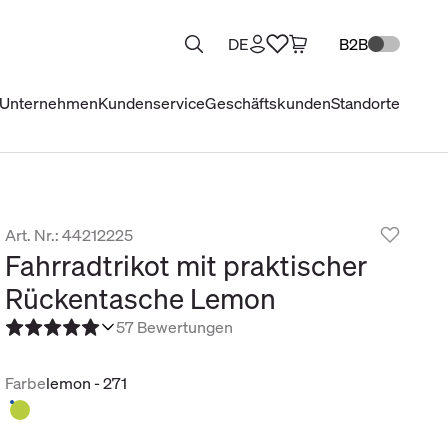
DE
B2B
Unternehmen
Kundenservice
Geschäftskunden
Standorte
Art. Nr.: 44212225
Fahrradtrikot mit praktischer
Rückentasche Lemon
5
7 Bewertungen
Farbe
lemon - 271