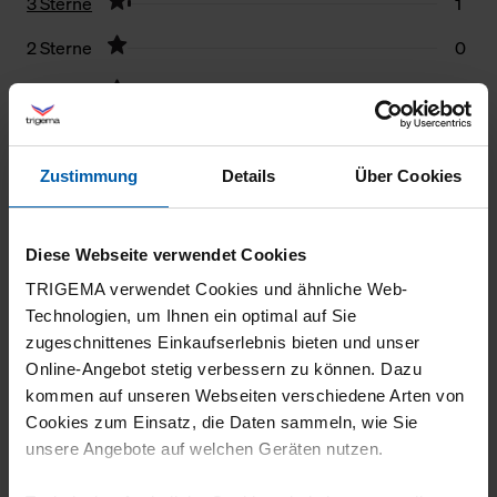
3 Sterne
1
2 Sterne
0
1 Stern
0
Filter zurücksetzen
Zustimmung
Details
Über Cookies
29.07.2026
5
Diese Webseite verwendet Cookies
Absolute Spitzenqualität!
TRIGEMA verwendet Cookies und ähnliche Web-
Technologien, um Ihnen ein optimal auf Sie
zugeschnittenes Einkaufserlebnis bieten und unser
Online-Angebot stetig verbessern zu können. Dazu
kommen auf unseren Webseiten verschiedene Arten von
29.07.2026
Cookies zum Einsatz, die Daten sammeln, wie Sie
5
unsere Angebote auf welchen Geräten nutzen.
Super Qualität