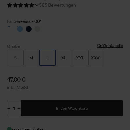
5
85 Bewertungen
Farbe
weiss - 001
Größentabelle
Größe
S
M
L
XL
XXL
XXXL
47,00 €
inkl. MwSt.
In den Warenkorb
sofort verfügbar