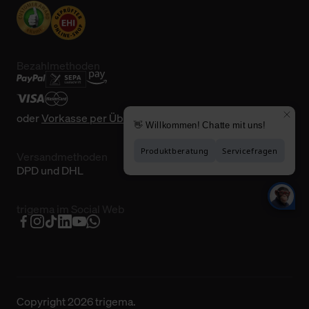
Bezahlmethoden
oder
Vorkasse per Überweisung
Versandmethoden
DPD und DHL
trigema im Social Web
Copyright 2026 trigema.