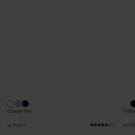
Classic Tee
T-Shi
ab 31,90 €
405
ab 47,