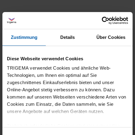
Filter zurücksetzen
26.07.2026
5
Zustimmung
Details
Über Cookies
Sieht gut aus. Trägt sich gut. Würdest Leuten
empfehlen, die das halt mögen
Diese Webseite verwendet Cookies
TRIGEMA verwendet Cookies und ähnliche Web-
Technologien, um Ihnen ein optimal auf Sie
zugeschnittenes Einkaufserlebnis bieten und unser
22.07.2026
Online-Angebot stetig verbessern zu können. Dazu
kommen auf unseren Webseiten verschiedene Arten von
5
Cookies zum Einsatz, die Daten sammeln, wie Sie
Sieht toll aus!
unsere Angebote auf welchen Geräten nutzen.
Technisch erforderliche Cookies sind eine notwendige
Voraussetzung zur Nutzung unserer Webpräsenz, um