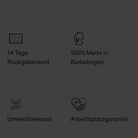
Änderung gesammelten Daten.
Weitere Informationen über Cookies und Web-
Technologien sowie die Nutzung Ihrer persönlichen Daten
finden Sie in unserer Datenschutzerklärung.
14 Tage
100% Made in
Rückgaberecht
Burladingen
Umweltbewusst
Arbeitsplatzgarantie