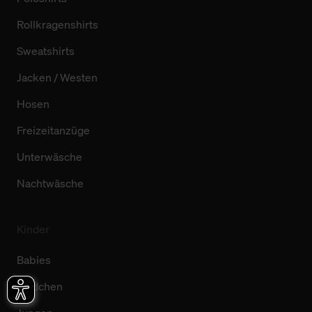
Rollkragenshirts
Sweatshirts
Jacken / Westen
Hosen
Freizeitanzüge
Unterwäsche
Nachtwäsche
Kinder
Babies
Mädchen