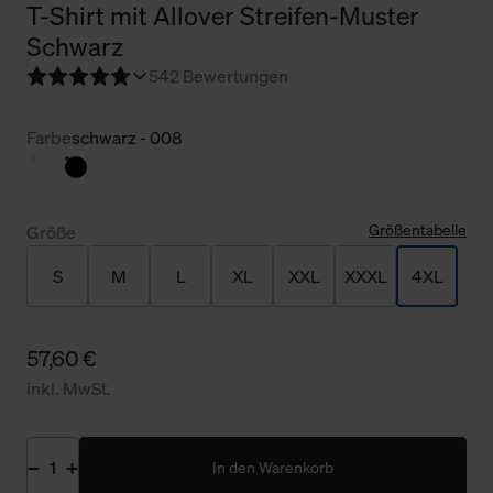
T-Shirt mit Allover Streifen-Muster
Schwarz
5
42 Bewertungen
Farbe
schwarz - 008
Größentabelle
Größe
S
M
L
XL
XXL
XXXL
4XL
57,60 €
inkl. MwSt.
In den Warenkorb