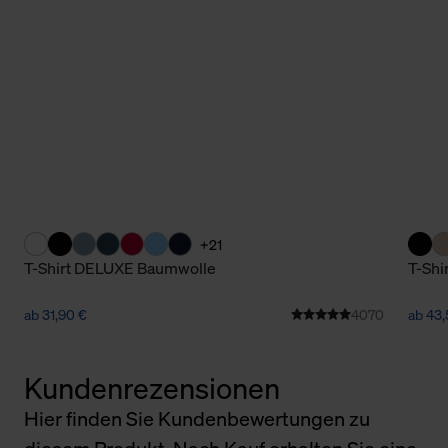
+21
T-Shirt DELUXE Baumwolle
T-Shi
ab 31,90 €
4070
ab 43,
Kundenrezensionen
Hier finden Sie Kundenbewertungen zu