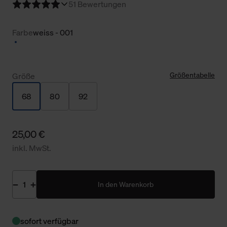
5
1 Bewertungen
Farbe
weiss - 001
Größentabelle
Größe
68
80
92
25,00 €
inkl. MwSt.
In den Warenkorb
sofort verfügbar