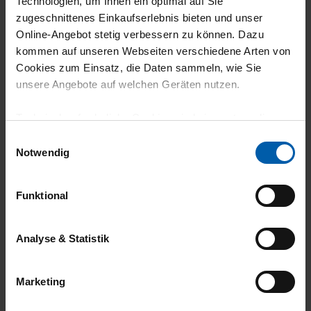
Technologien, um Ihnen ein optimal auf Sie
11.05.2026
zugeschnittenes Einkaufserlebnis bieten und unser
5
Online-Angebot stetig verbessern zu können. Dazu
kommen auf unseren Webseiten verschiedene Arten von
schönes T-Shirt
Cookies zum Einsatz, die Daten sammeln, wie Sie
unsere Angebote auf welchen Geräten nutzen.
Technisch erforderliche Cookies sind eine notwendige
Voraussetzung zur Nutzung unserer Webpräsenz, um
Einwilligungsauswahl
grundlegende Funktionen wie etwa zur Auswahl und
Notwendig
Darstellung unserer Produkte, zum Befüllen des
Warenkorbs oder zum Abschluss des Kaufs zu
Funktional
gewährleisten.
Für die Darstellung personalisierter Angebote, Anzeigen
Analyse & Statistik
Klimaneutraler
Familienunternehmen
und Inhalte aufgrund Ihres Nutzerverhaltens und Ihres
Versand
Profils sowie für Marketing-, Statistik- und Tracking-
Marketing
Zwecke zur Analyse und Optimierung unserer
Webpräsenz speichern wir personenbezogene