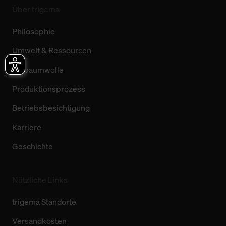
Über trigema
Philosophie
Umwelt & Ressourcen
Biobaumwolle
Produktionsprozess
Betriebsbesichtigung
Karriere
Geschichte
Nützliche Links
trigema Standorte
Versandkosten