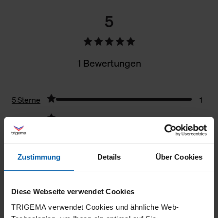
5
1 Bewertungen
5 Sterne
1
4 Sterne
0
3 Sterne
0
2 Sterne
0
Zustimmung
Details
Über Cookies
1 Stern
0
Filter zurücksetzen
Diese Webseite verwendet Cookies
TRIGEMA verwendet Cookies und ähnliche Web-