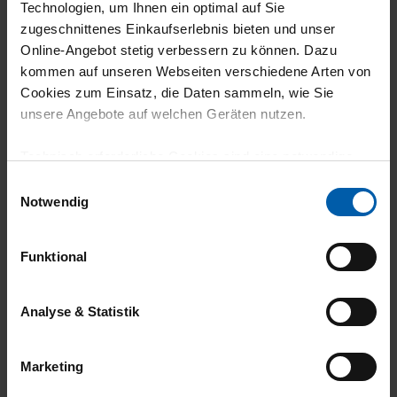
Technologien, um Ihnen ein optimal auf Sie
07.03.2026
zugeschnittenes Einkaufserlebnis bieten und unser
Online-Angebot stetig verbessern zu können. Dazu
5
kommen auf unseren Webseiten verschiedene Arten von
Der Stoff fühlt sich einfach unglaublich gut
Cookies zum Einsatz, die Daten sammeln, wie Sie
an!
unsere Angebote auf welchen Geräten nutzen.
Technisch erforderliche Cookies sind eine notwendige
Voraussetzung zur Nutzung unserer Webpräsenz, um
Einwilligungsauswahl
grundlegende Funktionen wie etwa zur Auswahl und
Notwendig
29.01.2026
Darstellung unserer Produkte, zum Befüllen des
5
Warenkorbs oder zum Abschluss des Kaufs zu
Funktional
gewährleisten.
Supergut!!!
Für die Darstellung personalisierter Angebote, Anzeigen
Analyse & Statistik
und Inhalte aufgrund Ihres Nutzerverhaltens und Ihres
Profils sowie für Marketing-, Statistik- und Tracking-
Marketing
Zwecke zur Analyse und Optimierung unserer
17.12.2025
Webpräsenz speichern wir personenbezogene