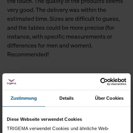
the touch. The quality of the products seems
very good. The delivery was within the
estimated time. Sizes are difficult to guess,
and the tables could be more precise (for
instance, with specific measurements or
differences for men and women).
Recommended!
18.03.2026
5
Zustimmung
Details
Über Cookies
Sehr schöner Anzug sehr guter Qualität
Diese Webseite verwendet Cookies
TRIGEMA verwendet Cookies und ähnliche Web-