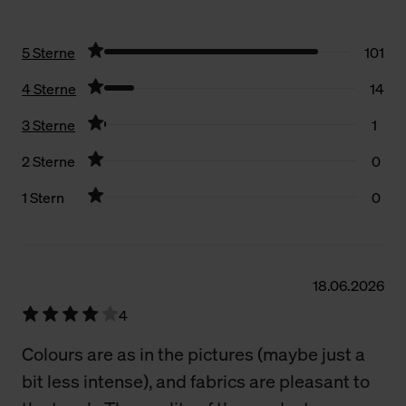
5 Sterne
101
4 Sterne
14
3 Sterne
1
2 Sterne
0
1 Stern
0
Filter zurücksetzen
18.06.2026
4
Colours are as in the pictures (maybe just a
bit less intense), and fabrics are pleasant to