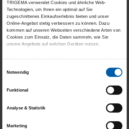
TRIGEMA verwendet Cookies und ähnliche Web-
Sporttop! Der Stoff fühlt sich toll an, obwohl
Technologien, um Ihnen ein optimal auf Sie
es weiß ist, schimmert selbst ein schwarzer
zugeschnittenes Einkaufserlebnis bieten und unser
Online-Angebot stetig verbessern zu können. Dazu
Sportbh kaum durch und es sitzt bei jeder
kommen auf unseren Webseiten verschiedene Arten von
Bewegung, wo es soll.
Cookies zum Einsatz, die Daten sammeln, wie Sie
unsere Angebote auf welchen Geräten nutzen.
Technisch erforderliche Cookies sind eine notwendige
Voraussetzung zur Nutzung unserer Webpräsenz, um
06.04.2025
Einwilligungsauswahl
grundlegende Funktionen wie etwa zur Auswahl und
Notwendig
4
Darstellung unserer Produkte, zum Befüllen des
Warenkorbs oder zum Abschluss des Kaufs zu
Das top ist etwas klein ausgefallen - die
Funktional
gewährleisten.
Qualität insgesamt ist aber sehr gut.
Für die Darstellung personalisierter Angebote, Anzeigen
Analyse & Statistik
und Inhalte aufgrund Ihres Nutzerverhaltens und Ihres
Profils sowie für Marketing-, Statistik- und Tracking-
Marketing
29.08.2024
Zwecke zur Analyse und Optimierung unserer