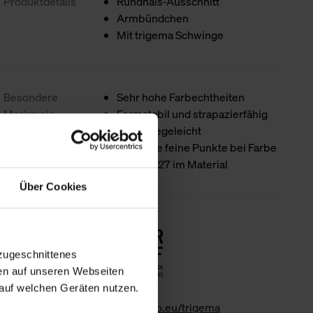
Produktdetails
Rundhals-Ausschnitt
Armbündchen
Mit trigema Schwinge
Besondere
Sehr hohe Farbechtheiten
Merkmale
Formstabil und strapazierfähig
Sehr pflegeleicht
Mögliche feine Punkte bei Farbe
natur - 027 im Material
Über Cookies
Nachhaltigkeit
zugeschnittenes
en auf unseren Webseiten
auf welchen Geräten nutzen.
www.gk-info.eu/trigema