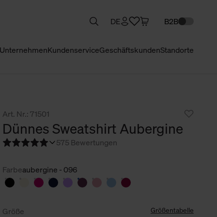
DE
B2B
Unternehmen
Kundenservice
Geschäftskunden
Standorte
Art. Nr.: 71501
Dünnes Sweatshirt Aubergine
5
75 Bewertungen
Farbe
aubergine - 096
Größentabelle
Größe