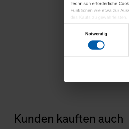
Technisch erforderliche Coo
Funktionen wie etwa zur Aus
des Kaufs zu gewährleisten.
Einwilligungsauswahl
Für die Darstellung personali
Notwendig
sowie für Marketing-, Stati
personenbezogene Information
Marketingpartner, um Ihnen
Klicken Sie auf "Alle erlaube
verwenden dürfen. Über die j
oder ablehnen möchten und di
erlauben möchten, verwenden 
Über den Reiter „Details“ erf
Verwendungszweck. Bei „Über
Kunden kauften auch
Menüpunkt „Datenschutzeinste
grundsätzlich freiwillig, für 
widerrufen. Der Widerruf der 