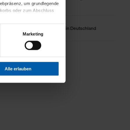
 Webpräsenz, um grundlegende
nkorbs oder zum Abschluss
Ursprungsland
Hergestellt in Deutschland
altens und Ihres Profils
Marketing
Webpräsenz speichern wir
 etwa unsere
en zu können.
Weniger Details
isiertes Einkaufserlebnis
Alle erlauben
festlegen, die Sie erlauben
 nur die notwendigen Cookies
es und ihren
einsehen. Über den
en. Ihre Einwilligung ist
 Wirkung für die Zukunft
tellungen und die damit