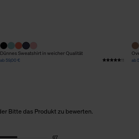
Dünnes Sweatshirt in weicher Qualität
Ove
ab 59,00 €
11
ab 
er Bitte das Produkt zu bewerten.
67