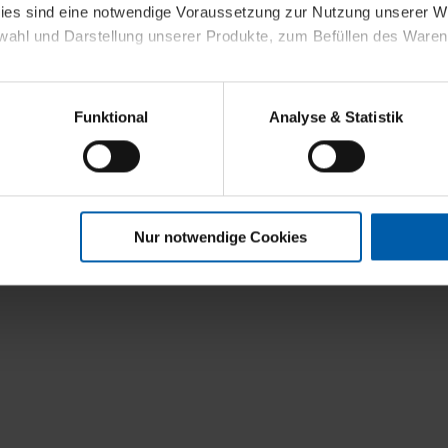
kies sind eine notwendige Voraussetzung zur Nutzung unserer
wahl und Darstellung unserer Produkte, zum Befüllen des Ware
sierter Angebote, Anzeigen und Inhalte aufgrund Ihres Nutzerverh
Funktional
Analyse & Statistik
stik- und Tracking-Zwecke zur Analyse und Optimierung unserer 
en. Diese übermitteln wir in anonymisierter Form an Dritte wie
 auch außerhalb unserer Webseiten ausgewählte Werbung anzeig
n", damit wir alle Cookies und Web-Technologien für Ihr personal
Nur notwendige Cookies
eweiligen Schaltflächen können Sie die Arten der Cookies selbst 
es mit einem Klick auf „Auswahl erlauben“ bestätigen. Fall Sie
wir lediglich die erwähnten technisch erforderlichen Cookies.
ahren Sie weiterführende Informationen über die jeweiligen Cooki
 Cookies“ können Sie allgemeine Informationen über Cookies 
llungen“ können Sie jederzeit Ihre Einwilligungserklärung anpass
die Nutzung der Webseite nicht erforderlich und kann jederzeit mit
Einwilligung hat jedoch keine Auswirkung auf die bisherigen Eins