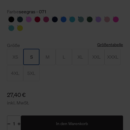
Farbe
seegras - 071
Größentabelle
Größe
XS
S
M
L
XL
XXL
XXXL
4XL
5XL
27,40 €
inkl. MwSt.
In den Warenkorb