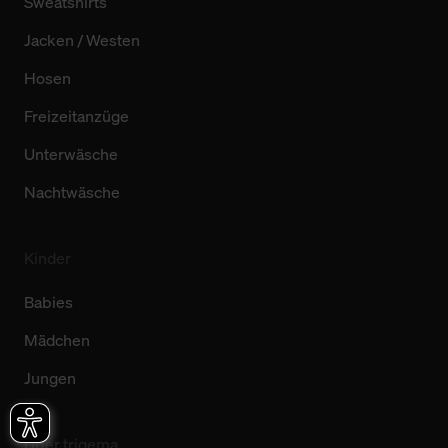
Sweatshirts
Jacken / Westen
Hosen
Freizeitanzüge
Unterwäsche
Nachtwäsche
Kinder
Babies
Mädchen
Jungen
Über trigema