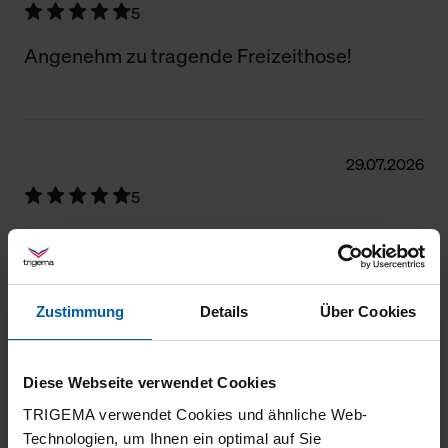
5
Angenehm zu tragende Freizeithose!
29.07.2026
5
Tolle Passform und Qualität.
Zustimmung
Details
Über Cookies
25.07.2026
5
Diese Webseite verwendet Cookies
TRIGEMA verwendet Cookies und ähnliche Web-
Schon passiert in erster Bewertung: lange
Technologien, um Ihnen ein optimal auf Sie