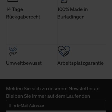
Technologien sowie die Nutzung Ihrer persönlichen Daten
14 Tage
100% Made in
finden Sie in unserer Datenschutzerklärung.
Rückgaberecht
Burladingen
Umweltbewusst
Arbeitsplatzgarantie
Melden Sie sich zu unserem Newsletter an
Bleiben Sie immer auf dem Laufenden