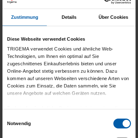
Zustimmung
Details
Über Cookies
30.07.2026
Diese Webseite verwendet Cookies
5
TRIGEMA verwendet Cookies und ähnliche Web-
Alles zufriedenstellend.
Technologien, um Ihnen ein optimal auf Sie
zugeschnittenes Einkaufserlebnis bieten und unser
Online-Angebot stetig verbessern zu können. Dazu
kommen auf unseren Webseiten verschiedene Arten von
Cookies zum Einsatz, die Daten sammeln, wie Sie
29.07.2026
unsere Angebote auf welchen Geräten nutzen.
5
Technisch erforderliche Cookies sind eine notwendige
klasse Qualität und der Preis für diese
Voraussetzung zur Nutzung unserer Webpräsenz, um
Einwilligungsauswahl
Qualität ist unschlagbar.
grundlegende Funktionen wie etwa zur Auswahl und
Notwendig
Darstellung unserer Produkte, zum Befüllen des
Warenkorbs oder zum Abschluss des Kaufs zu