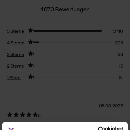
4070 Bewertungen
5 Sterne
3710
4 Sterne
303
3 Sterne
33
2 Sterne
16
1 Stern
8
Filter zurücksetzen
05.08.2026
5
Sehr gute Qualität