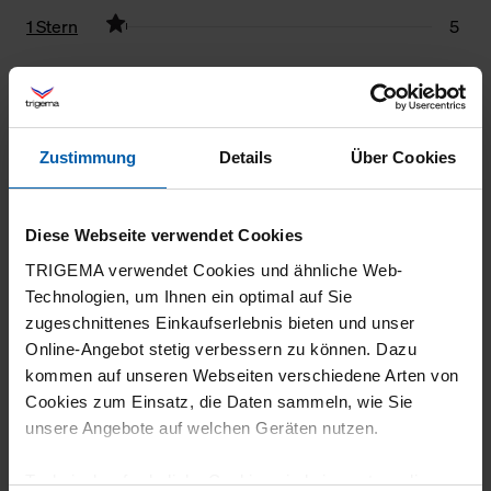
1 Stern
5
Filter zurücksetzen
28.07.2026
Zustimmung
Details
Über Cookies
5
Einfach nur toll!
Diese Webseite verwendet Cookies
TRIGEMA verwendet Cookies und ähnliche Web-
Technologien, um Ihnen ein optimal auf Sie
zugeschnittenes Einkaufserlebnis bieten und unser
26.07.2026
Online-Angebot stetig verbessern zu können. Dazu
5
kommen auf unseren Webseiten verschiedene Arten von
Cookies zum Einsatz, die Daten sammeln, wie Sie
Auch hier: Wiederholungskauf, Qualität super
unsere Angebote auf welchen Geräten nutzen.
Technisch erforderliche Cookies sind eine notwendige