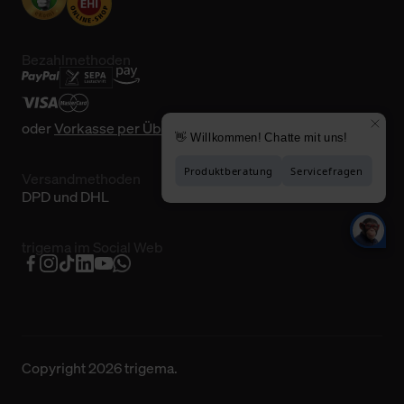
Bezahlmethoden
oder
Vorkasse per Überweisung
Versandmethoden
DPD und DHL
trigema im Social Web
Copyright 2026 trigema.