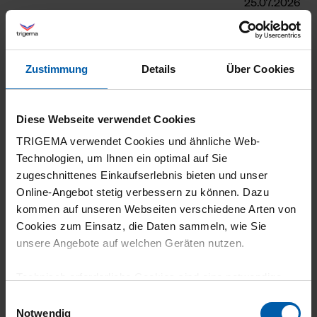
25.07.2026
5
Ich bin mit der Radler-Unterhose 100%ig
Zustimmung
Details
Über Cookies
zufrieden! Es war mein dritter Anlauf, eine
gute und angenehme Rad-Unterhose (in
großen Größen recht schwierig) zu finden
Diese Webseite verwendet Cookies
und ich bin sehr glücklich damit. Die
TRIGEMA verwendet Cookies und ähnliche Web-
Polsterung ist nicht so dick und entlastet
Technologien, um Ihnen ein optimal auf Sie
zugeschnittenes Einkaufserlebnis bieten und unser
ungemein! Sehr gute Qualität, toller Stoff -
Online-Angebot stetig verbessern zu können. Dazu
auch im Polster!
kommen auf unseren Webseiten verschiedene Arten von
Cookies zum Einsatz, die Daten sammeln, wie Sie
unsere Angebote auf welchen Geräten nutzen.
Technisch erforderliche Cookies sind eine notwendige
19.07.2026
Voraussetzung zur Nutzung unserer Webpräsenz, um
Einwilligungsauswahl
5
grundlegende Funktionen wie etwa zur Auswahl und
Notwendig