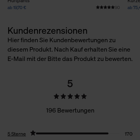
Hüftpants
Kurze
ab 19,70 €
90
ab 75,
Kundenrezensionen
Hier finden Sie Kundenbewertungen zu
diesem Produkt. Nach Kauf erhalten Sie eine
E-Mail mit der Bitte das Produkt zu bewerten.
5
196 Bewertungen
5 Sterne
170