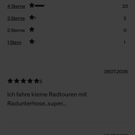
4 Sterne
23
3 Sterne
2
2 Sterne
0
1 Stern
1
Filter zurücksetzen
29.07.2026
5
Ich fahre kleine Radtouren mit
Radunterhose..super...