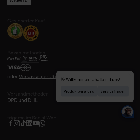
Widerruf
Gesicherter Kauf
Bezahlmethoden
oder
Vorkasse per Überweisung
Versandmethoden
DPD und DHL
trigema im Social Web