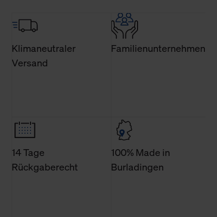
Über den Reiter „Details“ erfahren Sie weiterführende
Informationen über die jeweiligen Cookies und ihren
Verwendungszweck. Bei „Über Cookies“ können Sie
allgemeine Informationen über Cookies einsehen. Über
Klimaneutraler
Familienunternehmen
den Menüpunkt „Datenschutzeinstellungen“ können Sie
Versand
jederzeit Ihre Einwilligungserklärung anpassen. Ihre
Einwilligung ist grundsätzlich freiwillig, für die Nutzung
der Webseite nicht erforderlich und kann jederzeit mit
Wirkung für die Zukunft widerrufen. Der Widerruf der
Einwilligung hat jedoch keine Auswirkung auf die
bisherigen Einstellungen und die damit verbundene
Verwendung der Cookies sowie die bis zum Zeitpunkt der
Änderung gesammelten Daten.
14 Tage
100% Made in
Rückgaberecht
Burladingen
Weitere Informationen über Cookies und Web-
Technologien sowie die Nutzung Ihrer persönlichen Daten
finden Sie in unserer Datenschutzerklärung.