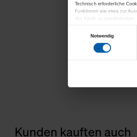
Technisch erforderliche Coo
Funktionen wie etwa zur Aus
des Kaufs zu gewährleisten.
Einwilligungsauswahl
Für die Darstellung personali
Notwendig
sowie für Marketing-, Stati
personenbezogene Information
Marketingpartner, um Ihnen
Klicken Sie auf "Alle erlaube
verwenden dürfen. Über die j
oder ablehnen möchten und di
erlauben möchten, verwenden 
Über den Reiter „Details“ erf
Verwendungszweck. Bei „Über
Menüpunkt „Datenschutzeinste
Kunden kauften auch
grundsätzlich freiwillig, für 
widerrufen. Der Widerruf der 