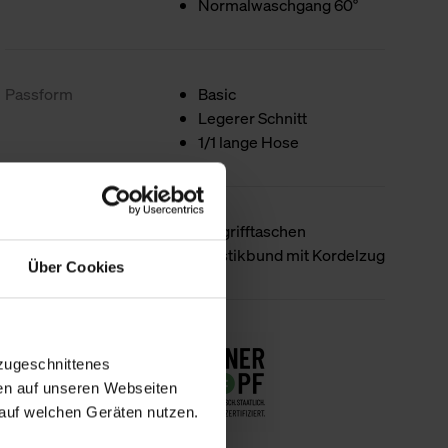
Normalwaschgang 60°
Passform
Basic
Legerer Schnitt
1/1 lange Hose
Produktdetails
Eingrifftaschen
Elastikbund mit Kordelzug
Über Cookies
Nachhaltigkeit
zugeschnittenes
en auf unseren Webseiten
auf welchen Geräten nutzen.