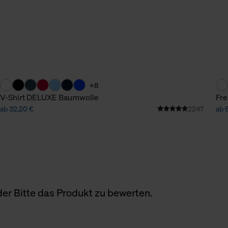
+8
V-Shirt DELUXE Baumwolle
Fre
ab 32,20 €
2247
ab 
er Bitte das Produkt zu bewerten.