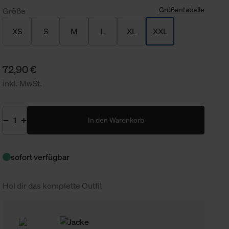
Größentabelle
Größe
XS
S
M
L
XL
XXL
72,90 €
inkl. MwSt.
In den Warenkorb
sofort verfügbar
Hol dir das komplette Outfit