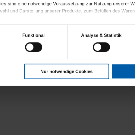
kies sind eine notwendige Voraussetzung zur Nutzung unserer
wahl und Darstellung unserer Produkte, zum Befüllen des Ware
sierter Angebote, Anzeigen und Inhalte aufgrund Ihres Nutzerverh
Funktional
Analyse & Statistik
stik- und Tracking-Zwecke zur Analyse und Optimierung unserer 
en. Diese übermitteln wir in anonymisierter Form an Dritte wie
 auch außerhalb unserer Webseiten ausgewählte Werbung anzeig
n", damit wir alle Cookies und Web-Technologien für Ihr personal
Nur notwendige Cookies
eweiligen Schaltflächen können Sie die Arten der Cookies selbst 
es mit einem Klick auf „Auswahl erlauben“ bestätigen. Fall Sie
wir lediglich die erwähnten technisch erforderlichen Cookies.
ahren Sie weiterführende Informationen über die jeweiligen Cooki
 Cookies“ können Sie allgemeine Informationen über Cookies 
llungen“ können Sie jederzeit Ihre Einwilligungserklärung anpass
die Nutzung der Webseite nicht erforderlich und kann jederzeit mit
Einwilligung hat jedoch keine Auswirkung auf die bisherigen Eins