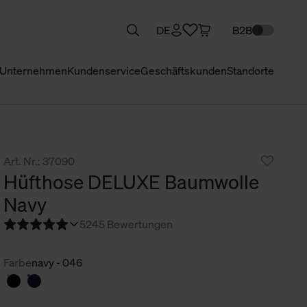
DE
B2B
Unternehmen
Kundenservice
Geschäftskunden
Standorte
Art. Nr.: 37090
Hüfthose DELUXE Baumwolle
Navy
5
245 Bewertungen
Farbe
navy - 046