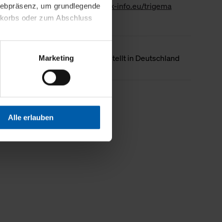
www.gk-info.eu/trigema
 Webpräsenz, um grundlegende
nkorbs oder zum Abschluss
altens und Ihres Profils
Ursprungsland
Hergestellt in Deutschland
Marketing
Webpräsenz speichern wir
 etwa unsere
en zu können.
Weniger Details
isiertes Einkaufserlebnis
Alle erlauben
festlegen, die Sie erlauben
 nur die notwendigen Cookies
es und ihren
einsehen. Über den
en. Ihre Einwilligung ist
 Wirkung für die Zukunft
tellungen und die damit