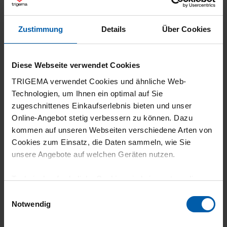
Zustimmung
Details
Über Cookies
03.06.2026
5
Diese Webseite verwendet Cookies
Es wirkt elegant, ist super kombinierbar zu
TRIGEMA verwendet Cookies und ähnliche Web-
Rock und Hose. Auch für Jüngere geeignet.
Technologien, um Ihnen ein optimal auf Sie
Angenehm auf der Haut zu tragen.
zugeschnittenes Einkaufserlebnis bieten und unser
Online-Angebot stetig verbessern zu können. Dazu
kommen auf unseren Webseiten verschiedene Arten von
Cookies zum Einsatz, die Daten sammeln, wie Sie
unsere Angebote auf welchen Geräten nutzen.
15.05.2026
5
Technisch erforderliche Cookies sind eine notwendige
Voraussetzung zur Nutzung unserer Webpräsenz, um
Einwilligungsauswahl
Sehr schöne Jacke, passt perfekt. Finde sie
grundlegende Funktionen wie etwa zur Auswahl und
Notwendig
sehr schick.
Darstellung unserer Produkte, zum Befüllen des