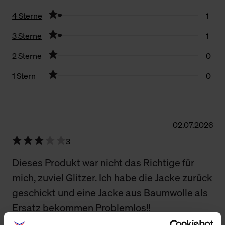
4 Sterne
1
3 Sterne
1
2 Sterne
0
1 Stern
0
Filter zurücksetzen
02.07.2026
3
Dieses Produkt war nicht das Richtige für
mich, zuviel Glitzer. Ich habe die Jacke zurück
geschickt und eine Jacke aus Baumwolle als
Ersatz bekommen Problemlos!!