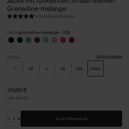
Jacke mit funkelnden Strass-Steinen
Grenadine-melange
5
36 Bewertungen
Farbe
grenadine-melange - 335
Größentabelle
Größe
S
M
L
XL
XXL
XXXL
115,60 €
inkl. MwSt.
In den Warenkorb