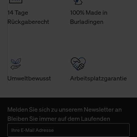
Technologien sowie die Nutzung Ihrer persönlichen Daten
14 Tage
100% Made in
finden Sie in unserer Datenschutzerklärung.
Rückgaberecht
Burladingen
Umweltbewusst
Arbeitsplatzgarantie
Melden Sie sich zu unserem Newsletter an
Bleiben Sie immer auf dem Laufenden