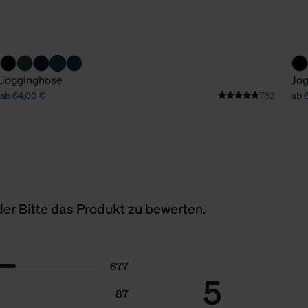
Jogginghose
Jo
ab 64,00 €
782
ab 
er Bitte das Produkt zu bewerten.
677
5
87