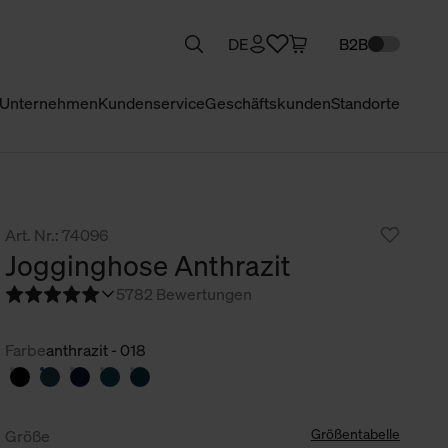
DE
B2B
Unternehmen
Kundenservice
Geschäftskunden
Standorte
Art. Nr.: 74096
Jogginghose Anthrazit
5
782 Bewertungen
Farbe
anthrazit - 018
Größentabelle
Größe