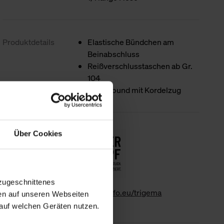
Produktdetails
Elastische Bündchen am
Beinabschluss
Reißverschlusstaschen ab Gr.
104
Elastikbund mit Kordelzug
Nachhaltigkeit
Über Cookies
zugeschnittenes
www.gk-info.eu/trigema
en auf unseren Webseiten
auf welchen Geräten nutzen.