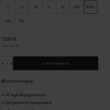
XS
S
M
L
XL
XXL
XXXL
4XL
5XL
73,60 €
inkl. MwSt.
In den Warenkorb
sofort verfügbar
14 Tage Rückgaberecht
Hergestellt in Deutschland