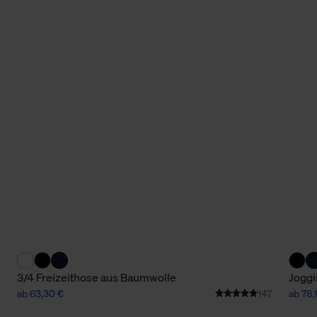
3/4 Freizeithose aus Baumwolle
Joggi
ab 63,30 €
147
ab 78,