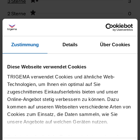
3 Sterne
3
2 Sterne
0
1 Stern
0
Filter zurücksetzen
Zustimmung
Details
Über Cookies
03.06.2026
5
Diese Webseite verwendet Cookies
TRIGEMA verwendet Cookies und ähnliche Web-
Siehe Gesamtbewertung
Technologien, um Ihnen ein optimal auf Sie
zugeschnittenes Einkaufserlebnis bieten und unser
Online-Angebot stetig verbessern zu können. Dazu
kommen auf unseren Webseiten verschiedene Arten von
21.03.2026
Cookies zum Einsatz, die Daten sammeln, wie Sie
unsere Angebote auf welchen Geräten nutzen.
5
Tolle Hose, daher nachbestellt.
Technisch erforderliche Cookies sind eine notwendige