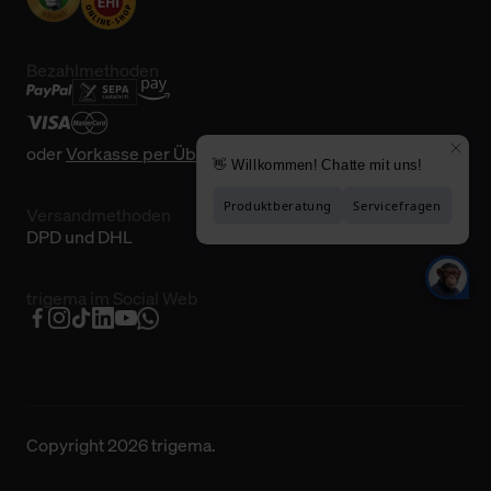
Bezahlmethoden
oder
Vorkasse per Überweisung
Versandmethoden
DPD und DHL
trigema im Social Web
Copyright 2026 trigema.