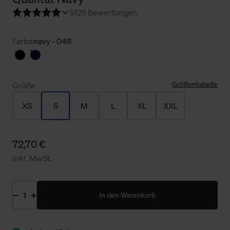
5
126 Bewertungen
Farbe
navy - 046
Größentabelle
Größe
XS
S
M
L
XL
XXL
72,70 €
inkl. MwSt.
In den Warenkorb