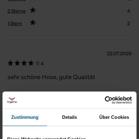
2 Sterne
4
1 Stern
2
Filter zurücksetzen
22.07.2026
4
sehr schöne Hose, gute Qualität
09.07.2026
Zustimmung
Details
Über Cookies
1
Zu warm für Sommer