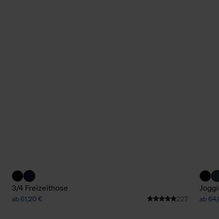
3/4 Freizeithose
Jogg
ab 61,20 €
227
ab 64,