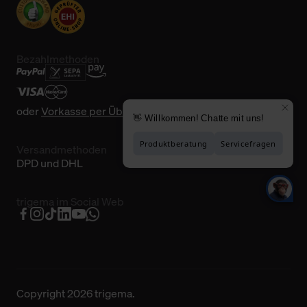
Bezahlmethoden
oder
Vorkasse per Überweisung
Versandmethoden
DPD und DHL
trigema im Social Web
Copyright 2026 trigema.