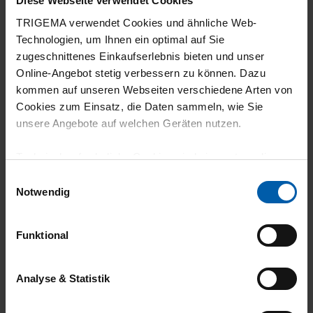
Diese Webseite verwendet Cookies
TRIGEMA verwendet Cookies und ähnliche Web-
Technologien, um Ihnen ein optimal auf Sie
zugeschnittenes Einkaufserlebnis bieten und unser
04.07.2026
Online-Angebot stetig verbessern zu können. Dazu
5
kommen auf unseren Webseiten verschiedene Arten von
Cookies zum Einsatz, die Daten sammeln, wie Sie
das Produkt entspricht meinen Bedürfnissen,
unsere Angebote auf welchen Geräten nutzen.
ich bin sehr zufrieden
Technisch erforderliche Cookies sind eine notwendige
Voraussetzung zur Nutzung unserer Webpräsenz, um
Einwilligungsauswahl
grundlegende Funktionen wie etwa zur Auswahl und
Notwendig
Darstellung unserer Produkte, zum Befüllen des
16.06.2026
Warenkorbs oder zum Abschluss des Kaufs zu
Funktional
5
gewährleisten.
Kuschelig und sehr bequem
Für die Darstellung personalisierter Angebote, Anzeigen
Analyse & Statistik
und Inhalte aufgrund Ihres Nutzerverhaltens und Ihres
Profils sowie für Marketing-, Statistik- und Tracking-