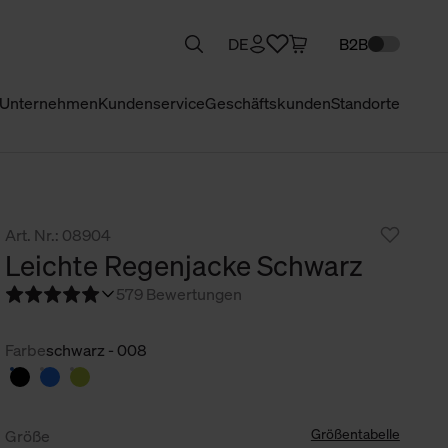
DE
B2B
Unternehmen
Kundenservice
Geschäftskunden
Standorte
Art. Nr.: 08904
Leichte Regenjacke Schwarz
5
79 Bewertungen
Farbe
schwarz - 008
Größentabelle
Größe