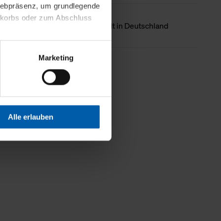
 Webpräsenz, um grundlegende
nkorbs oder zum Abschluss
Ursprungsland
Hergestellt in Deutschland
altens und Ihres Profils
Marketing
Webpräsenz speichern wir
Weniger Details
 etwa unsere
en zu können.
isiertes Einkaufserlebnis
Alle erlauben
festlegen, die Sie erlauben
 nur die notwendigen Cookies
es und ihren
einsehen. Über den
en. Ihre Einwilligung ist
 Wirkung für die Zukunft
tellungen und die damit