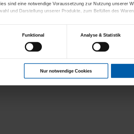
kies sind eine notwendige Voraussetzung zur Nutzung unserer
wahl und Darstellung unserer Produkte, zum Befüllen des Ware
sierter Angebote, Anzeigen und Inhalte aufgrund Ihres Nutzerverh
Funktional
Analyse & Statistik
stik- und Tracking-Zwecke zur Analyse und Optimierung unserer 
en. Diese übermitteln wir in anonymisierter Form an Dritte wie
 auch außerhalb unserer Webseiten ausgewählte Werbung anzeig
n", damit wir alle Cookies und Web-Technologien für Ihr personal
Nur notwendige Cookies
eweiligen Schaltflächen können Sie die Arten der Cookies selbst 
es mit einem Klick auf „Auswahl erlauben“ bestätigen. Fall Sie
wir lediglich die erwähnten technisch erforderlichen Cookies.
ahren Sie weiterführende Informationen über die jeweiligen Cooki
 Cookies“ können Sie allgemeine Informationen über Cookies 
llungen“ können Sie jederzeit Ihre Einwilligungserklärung anpass
die Nutzung der Webseite nicht erforderlich und kann jederzeit mit
Einwilligung hat jedoch keine Auswirkung auf die bisherigen Eins