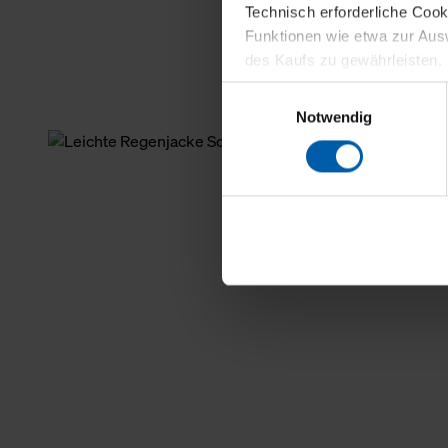
Technisch erforderliche Coo
Funktionen wie etwa zur Aus
des Kaufs zu gewährleisten.
Einwilligungsauswahl
Für die Darstellung personali
Notwendig
sowie für Marketing-, Stati
personenbezogene Information
Marketingpartner, um Ihnen
Klicken Sie auf "Alle erlaube
verwenden dürfen. Über die j
oder ablehnen möchten und di
erlauben möchten, verwenden 
Über den Reiter „Details“ erf
Verwendungszweck. Bei „Über
Menüpunkt „Datenschutzeinste
grundsätzlich freiwillig, für 
widerrufen. Der Widerruf der 