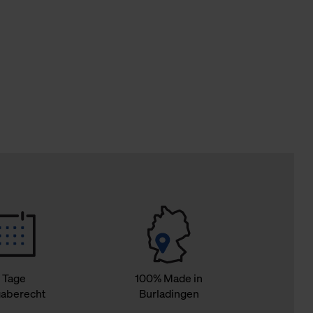
Cookies sowie die bis zum Zeitpunkt der Änderung gesammelte
ookies und Web-Technologien sowie die Nutzung Ihrer persönlic
g.
 Tage
100% Made in
aberecht
Burladingen