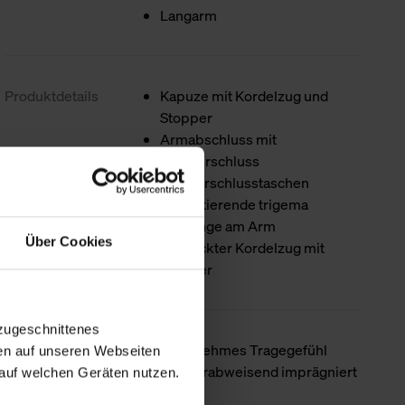
Langarm
Produktdetails
Kapuze mit Kordelzug und
Stopper
Armabschluss mit
Klettverschluss
Reißverschlusstaschen
Reflektierende trigema
Schwinge am Arm
Über Cookies
Verdeckter Kordelzug mit
Stopper
zugeschnittenes
Besondere
Angenehmes Tragegefühl
en auf unseren Webseiten
Merkmale
Wasserabweisend imprägniert
auf welchen Geräten nutzen.