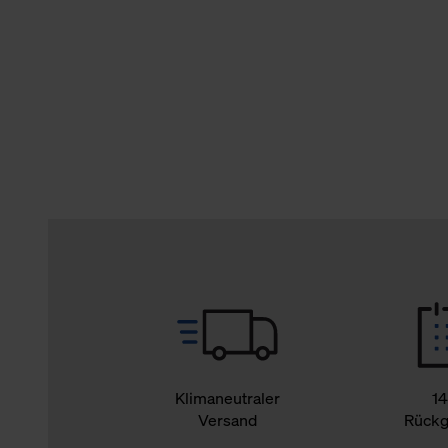
verbundene Verwendung der 
Weitere Informationen über C
unserer Datenschutzerklärun
Klimaneutraler
14
Versand
Rückg