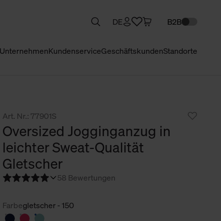
DE
B2B
Unternehmen
Kundenservice
Geschäftskunden
Standorte
Art. Nr.: 77901S
Oversized Jogginganzug in
leichter Sweat-Qualität
Gletscher
5
8 Bewertungen
Farbe
gletscher - 150