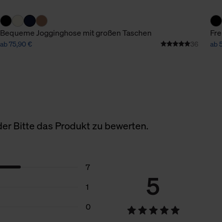
Bequeme Jogginghose mit großen Taschen
Fre
ab 75,90 €
36
ab 
er Bitte das Produkt zu bewerten.
7
5
1
0