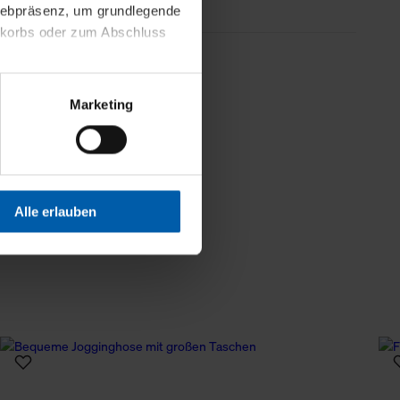
 Webpräsenz, um grundlegende
nkorbs oder zum Abschluss
Weniger Details
altens und Ihres Profils
Marketing
Webpräsenz speichern wir
 etwa unsere
en zu können.
isiertes Einkaufserlebnis
Alle erlauben
festlegen, die Sie erlauben
 nur die notwendigen Cookies
es und ihren
einsehen. Über den
en. Ihre Einwilligung ist
 Wirkung für die Zukunft
tellungen und die damit