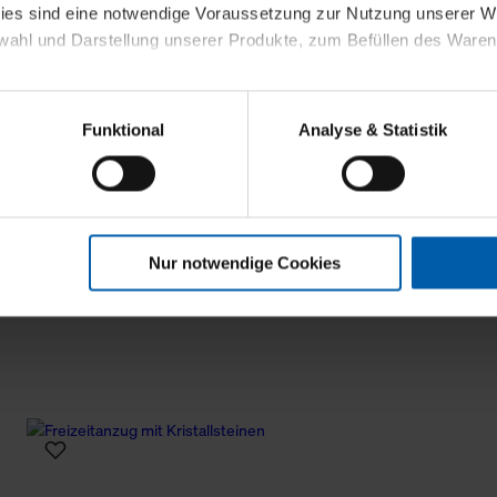
kies sind eine notwendige Voraussetzung zur Nutzung unserer
wahl und Darstellung unserer Produkte, zum Befüllen des Ware
sierter Angebote, Anzeigen und Inhalte aufgrund Ihres Nutzerverh
Funktional
Analyse & Statistik
stik- und Tracking-Zwecke zur Analyse und Optimierung unserer 
en. Diese übermitteln wir in anonymisierter Form an Dritte wie
 auch außerhalb unserer Webseiten ausgewählte Werbung anzeig
n", damit wir alle Cookies und Web-Technologien für Ihr personal
Nur notwendige Cookies
eweiligen Schaltflächen können Sie die Arten der Cookies selbst 
es mit einem Klick auf „Auswahl erlauben“ bestätigen. Fall Sie
wir lediglich die erwähnten technisch erforderlichen Cookies.
ahren Sie weiterführende Informationen über die jeweiligen Cooki
 Cookies“ können Sie allgemeine Informationen über Cookies 
llungen“ können Sie jederzeit Ihre Einwilligungserklärung anpass
die Nutzung der Webseite nicht erforderlich und kann jederzeit mit
Einwilligung hat jedoch keine Auswirkung auf die bisherigen Eins