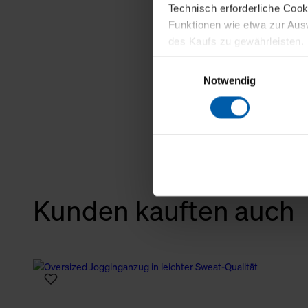
Technisch erforderliche Coo
Funktionen wie etwa zur Aus
des Kaufs zu gewährleisten.
Einwilligungsauswahl
Für die Darstellung personali
Notwendig
sowie für Marketing-, Stati
personenbezogene Information
Marketingpartner, um Ihnen
Klicken Sie auf "Alle erlaube
verwenden dürfen. Über die j
oder ablehnen möchten und di
Kunden kauften auch
erlauben möchten, verwenden 
Über den Reiter „Details“ erf
Verwendungszweck. Bei „Über
Menüpunkt „Datenschutzeinste
grundsätzlich freiwillig, für 
widerrufen. Der Widerruf der 