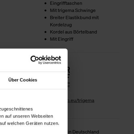
Eingrifftaschen
Mit trigema Schwinge
Breiter Elastikbund mit
Kordelzug
Kordel aus Börtelband
Mit Eingriff
Nachhaltigkeit
Über Cookies
www.gk-info.eu/trigema
zugeschnittenes
en auf unseren Webseiten
auf welchen Geräten nutzen.
Ursprungsland
Hergestellt in Deutschland