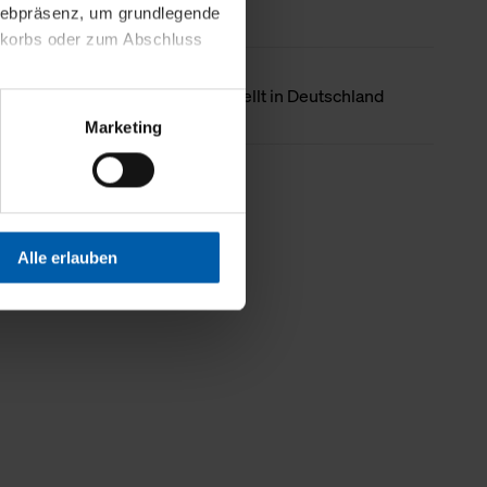
 Webpräsenz, um grundlegende
nkorbs oder zum Abschluss
Ursprungsland
Hergestellt in Deutschland
altens und Ihres Profils
Marketing
Webpräsenz speichern wir
 etwa unsere
Weniger Details
en zu können.
isiertes Einkaufserlebnis
Alle erlauben
festlegen, die Sie erlauben
 nur die notwendigen Cookies
es und ihren
einsehen. Über den
en. Ihre Einwilligung ist
 Wirkung für die Zukunft
tellungen und die damit