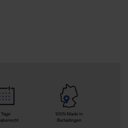
Cookies sowie die bis zum Zeitpunkt der Änderung gesammelte
ookies und Web-Technologien sowie die Nutzung Ihrer persönlic
g.
 Tage
100% Made in
aberecht
Burladingen