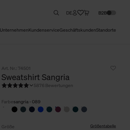
DE
B2B
Unternehmen
Kundenservice
Geschäftskunden
Standorte
Art. Nr.: 74501
Sweatshirt Sangria
5
876 Bewertungen
Farbe
sangria - 089
Größentabelle
Größe