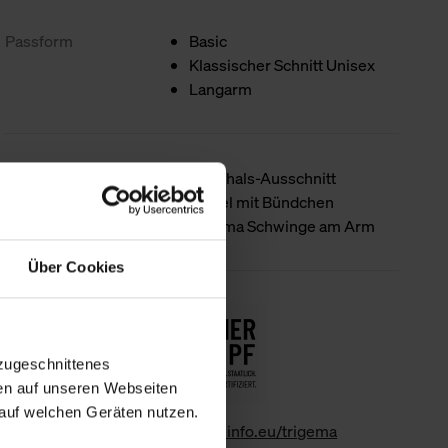
Passform
Basic
Klassischer Schnitt Unisex
Langarm
Produktdetails
Rundhals-Ausschnitt
Ärmel mit Bündchen
trigema Schwinge am Arm
Über Cookies
Nachhaltigkeit
zugeschnittenes
en auf unseren Webseiten
auf welchen Geräten nutzen.
www.gk-info.eu/trigema