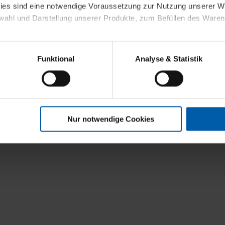
kies sind eine notwendige Voraussetzung zur Nutzung unserer
wahl und Darstellung unserer Produkte, zum Befüllen des Ware
sierter Angebote, Anzeigen und Inhalte aufgrund Ihres Nutzerverh
Funktional
Analyse & Statistik
stik- und Tracking-Zwecke zur Analyse und Optimierung unserer 
en. Diese übermitteln wir in anonymisierter Form an Dritte wie
 auch außerhalb unserer Webseiten ausgewählte Werbung anzeig
n", damit wir alle Cookies und Web-Technologien für Ihr personal
Nur notwendige Cookies
eweiligen Schaltflächen können Sie die Arten der Cookies selbst 
es mit einem Klick auf „Auswahl erlauben“ bestätigen. Fall Sie
wir lediglich die erwähnten technisch erforderlichen Cookies.
ahren Sie weiterführende Informationen über die jeweiligen Cooki
 Cookies“ können Sie allgemeine Informationen über Cookies 
llungen“ können Sie jederzeit Ihre Einwilligungserklärung anpass
die Nutzung der Webseite nicht erforderlich und kann jederzeit mit
Einwilligung hat jedoch keine Auswirkung auf die bisherigen Eins