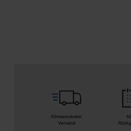
verbundene Verwendung der 
Weitere Informationen über C
unserer Datenschutzerklärun
Klimaneutraler
14
Versand
Rückg