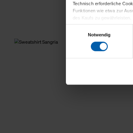
Technisch erforderliche Coo
Funktionen wie etwa zur Aus
des Kaufs zu gewährleisten.
Einwilligungsauswahl
Für die Darstellung personali
Notwendig
sowie für Marketing-, Stati
personenbezogene Information
Marketingpartner, um Ihnen
Klicken Sie auf "Alle erlaube
verwenden dürfen. Über die j
oder ablehnen möchten und di
erlauben möchten, verwenden 
Über den Reiter „Details“ erf
Verwendungszweck. Bei „Über
Menüpunkt „Datenschutzeinste
grundsätzlich freiwillig, für 
widerrufen. Der Widerruf der 