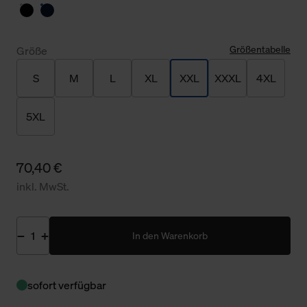
Größentabelle
Größe
S
M
L
XL
XXL
XXXL
4XL
5XL
70,40 €
inkl. MwSt.
In den Warenkorb
sofort verfügbar