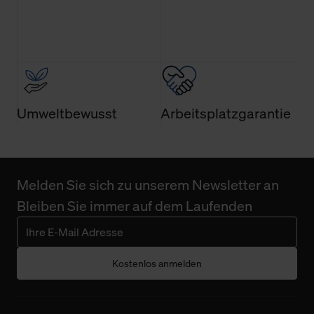
der Webseite nicht erforderlich und kann jederzeit mit
Wirkung für die Zukunft widerrufen. Der Widerruf der
Einwilligung hat jedoch keine Auswirkung auf die
bisherigen Einstellungen und die damit verbundene
Verwendung der Cookies sowie die bis zum Zeitpunkt der
Änderung gesammelten Daten.
Umweltbewusst
Arbeitsplatzgarantie
Weitere Informationen über Cookies und Web-
Technologien sowie die Nutzung Ihrer persönlichen Daten
finden Sie in unserer Datenschutzerklärung.
Melden Sie sich zu unserem Newsletter an
Bleiben Sie immer auf dem Laufenden
Kostenlos anmelden