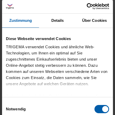
Zustimmung
Details
Über Cookies
23.07.2026
5
Diese Webseite verwendet Cookies
Sehr gute Qualität, war für meine Frau ein
TRIGEMA verwendet Cookies und ähnliche Web-
wenig zu lang, würde mir im Online Shop
Technologien, um Ihnen ein optimal auf Sie
mehr Infos zu den Größen wünschen
zugeschnittenes Einkaufserlebnis bieten und unser
Online-Angebot stetig verbessern zu können. Dazu
kommen auf unseren Webseiten verschiedene Arten von
Cookies zum Einsatz, die Daten sammeln, wie Sie
unsere Angebote auf welchen Geräten nutzen.
22.07.2026
4
Technisch erforderliche Cookies sind eine notwendige
Voraussetzung zur Nutzung unserer Webpräsenz, um
Einwilligungsauswahl
Die Trigema Hose DELUXE Baumwolle macht
grundlegende Funktionen wie etwa zur Auswahl und
Notwendig
einen sehr gut verarbeiteten Eindruck! Nähte
Darstellung unserer Produkte, zum Befüllen des