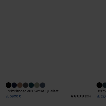
Freizeithose aus Sweat-Qualität
Berm
ab 59,00 €
1194
ab 27,