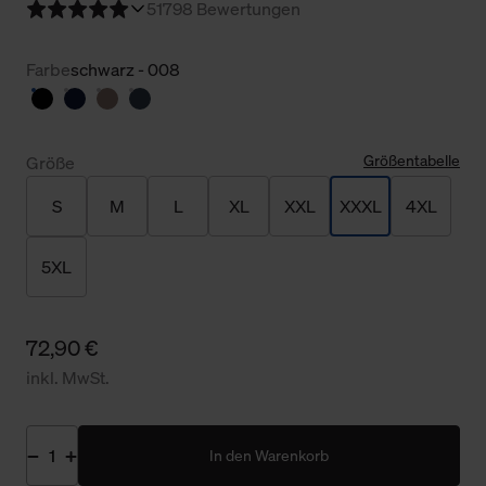
5
1798 Bewertungen
Farbe
schwarz - 008
Größentabelle
Größe
S
M
L
XL
XXL
XXXL
4XL
5XL
72,90 €
inkl. MwSt.
In den Warenkorb