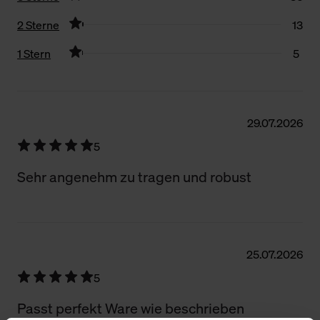
2 Sterne
13
1 Stern
5
Filter zurücksetzen
29.07.2026
5
Sehr angenehm zu tragen und robust
25.07.2026
5
Passt perfekt Ware wie beschrieben