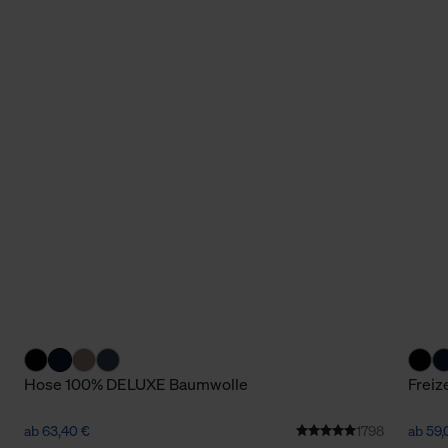
Hose 100% DELUXE Baumwolle
Freiz
ab 63,40 €
1798
ab 59,