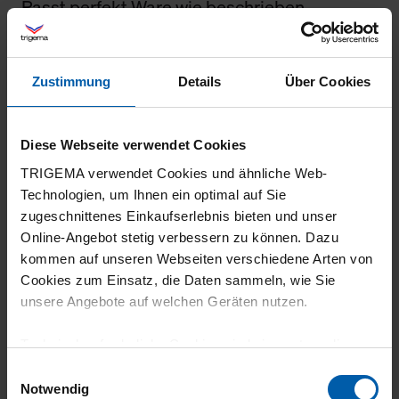
Passt perfekt Ware wie beschrieben
Zustimmung
Details
Über Cookies
23.07.2026
5
Diese Webseite verwendet Cookies
Sehr gute Qualität, war für meine Frau ein
TRIGEMA verwendet Cookies und ähnliche Web-
wenig zu lang, würde mir im Online Shop
Technologien, um Ihnen ein optimal auf Sie
zugeschnittenes Einkaufserlebnis bieten und unser
mehr Infos zu den Größen wünschen
Online-Angebot stetig verbessern zu können. Dazu
kommen auf unseren Webseiten verschiedene Arten von
Cookies zum Einsatz, die Daten sammeln, wie Sie
unsere Angebote auf welchen Geräten nutzen.
22.07.2026
Technisch erforderliche Cookies sind eine notwendige
4
Voraussetzung zur Nutzung unserer Webpräsenz, um
Einwilligungsauswahl
Die Trigema Hose DELUXE Baumwolle macht
grundlegende Funktionen wie etwa zur Auswahl und
Notwendig