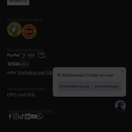
Widerruf
Gesicherter Kauf
Bezahlmethoden
oder
Vorkasse per Überweisung
Versandmethoden
DPD und DHL
trigema im Social Web