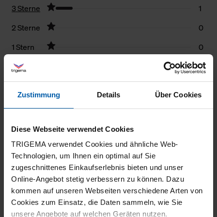
3 Sterne
1
2 Sterne
0
1 Stern
0
Filter zurücksetzen
25.07.2026
Zustimmung
Details
Über Cookies
5
Sehr angenehmes Tragegefühl, sehr gute
Diese Webseite verwendet Cookies
Passform. Habe schon mehrere Komplimente
TRIGEMA verwendet Cookies und ähnliche Web-
Technologien, um Ihnen ein optimal auf Sie
dafür bekommen.
zugeschnittenes Einkaufserlebnis bieten und unser
Online-Angebot stetig verbessern zu können. Dazu
kommen auf unseren Webseiten verschiedene Arten von
Cookies zum Einsatz, die Daten sammeln, wie Sie
06.07.2026
unsere Angebote auf welchen Geräten nutzen.