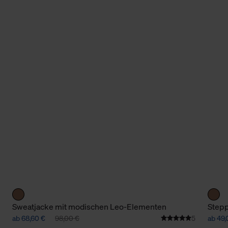
Sweatjacke mit modischen Leo-Elementen
Stepp
ab 68,60 €
98,00 €
5
ab 49