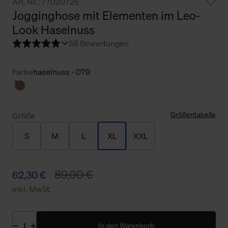
Art. Nr.: 77020725
Jogginghose mit Elementen im Leo-
Look Haselnuss
5
8 Bewertungen
Farbe
haselnuss - 079
Größentabelle
Größe
S
M
L
XL
XXL
89,00 €
62,30 €
inkl. MwSt.
In den Warenkorb