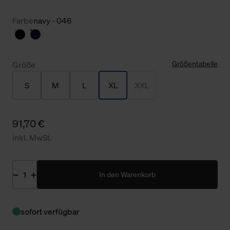
Farbe
navy - 046
Größentabelle
Größe
S
M
L
XL
XXL
91,70 €
inkl. MwSt.
In den Warenkorb
sofort verfügbar