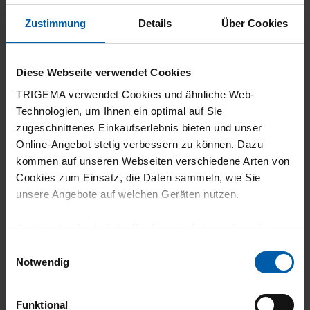
Zustimmung
Details
Über Cookies
13.04.2026
5
Diese Webseite verwendet Cookies
Coole Hose!
TRIGEMA verwendet Cookies und ähnliche Web-
Technologien, um Ihnen ein optimal auf Sie
zugeschnittenes Einkaufserlebnis bieten und unser
Online-Angebot stetig verbessern zu können. Dazu
kommen auf unseren Webseiten verschiedene Arten von
24.03.2026
Cookies zum Einsatz, die Daten sammeln, wie Sie
3
unsere Angebote auf welchen Geräten nutzen.
Mit dieser Hose bin ich nur bedingt
Technisch erforderliche Cookies sind eine notwendige
zufrieden. Sie passt gut, aber die aufgeraute
Voraussetzung zur Nutzung unserer Webpräsenz, um
Einwilligungsauswahl
Struktur innen führt zur Fusselbildung und
grundlegende Funktionen wie etwa zur Auswahl und
Notwendig
Darstellung unserer Produkte, zum Befüllen des
diese hat man dann an der restlichen
Warenkorbs oder zum Abschluss des Kaufs zu
Kleidung.
Funktional