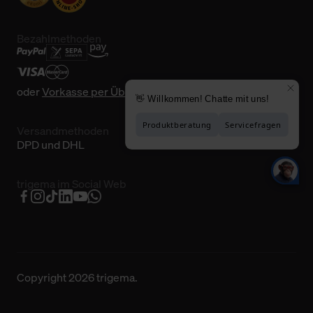
Bezahlmethoden
oder
Vorkasse per Überweisung
Versandmethoden
DPD und DHL
trigema im Social Web
Copyright 2026 trigema.