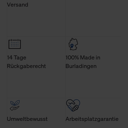
Verwendung der Cookies sowie die bis zum Zeitpunkt der
Versand
Änderung gesammelten Daten.
Weitere Informationen über Cookies und Web-
Technologien sowie die Nutzung Ihrer persönlichen Daten
finden Sie in unserer Datenschutzerklärung.
14 Tage
100% Made in
Rückgaberecht
Burladingen
Umweltbewusst
Arbeitsplatzgarantie