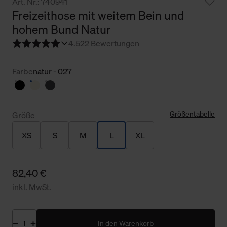
Art. Nr.: 740941
Freizeithose mit weitem Bein und
hohem Bund Natur
4.5
22 Bewertungen
Farbe
natur - 027
Größentabelle
Größe
XS
S
M
L
XL
82,40 €
inkl. MwSt.
In den Warenkorb