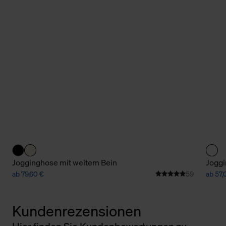
Jogginghose mit weitem Bein
Jogg
ab 79,60 €
59
ab 57,
Kundenrezensionen