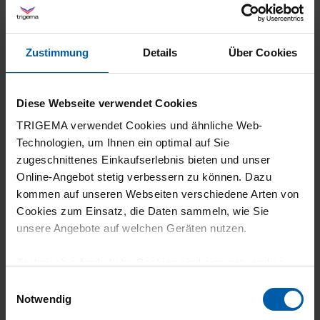
03.06.2026
Zustimmung
Details
Über Cookies
5
Siehe Gesamtbewertung
Diese Webseite verwendet Cookies
TRIGEMA verwendet Cookies und ähnliche Web-
Technologien, um Ihnen ein optimal auf Sie
zugeschnittenes Einkaufserlebnis bieten und unser
Online-Angebot stetig verbessern zu können. Dazu
25.05.2026
kommen auf unseren Webseiten verschiedene Arten von
3
Cookies zum Einsatz, die Daten sammeln, wie Sie
unsere Angebote auf welchen Geräten nutzen.
Leider hatte ich nicht gelesen, dass es sich
bei dem Stoff vornehmlich um Viskose
Technisch erforderliche Cookies sind eine notwendige
handelte. Daher war ich zunächst etwas
Voraussetzung zur Nutzung unserer Webpräsenz, um
Einwilligungsauswahl
irritiert, da die Hose um die Beine recht luftig
grundlegende Funktionen wie etwa zur Auswahl und
Notwendig
Darstellung unserer Produkte, zum Befüllen des
sitzt. Doch das Muster der Hose und die