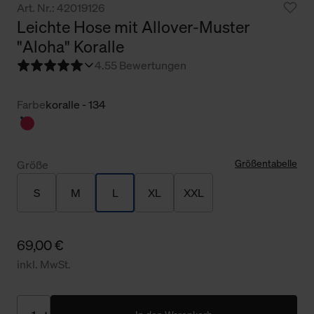
Art. Nr.: 42019126
Leichte Hose mit Allover-Muster
"Aloha" Koralle
4.5
5 Bewertungen
Farbe
koralle - 134
Größentabelle
Größe
S
M
L
XL
XXL
69,00 €
inkl. MwSt.