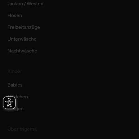
Jacken / Westen
Hosen
Freizeitanzüge
Unterwäsche
Nachtwäsche
Kinder
Babies
Mädchen
Jungen
Über trigema