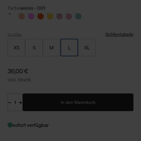
Farbe
weiss - 001
Größentabelle
Größe
XS
S
M
L
XL
36,00 €
inkl. MwSt.
In den Warenkorb
sofort verfügbar