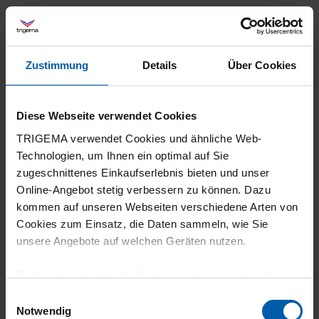
Filter zurücksetzen
11.07.2026
Zustimmung
Details
Über Cookies
5
Schön
Diese Webseite verwendet Cookies
TRIGEMA verwendet Cookies und ähnliche Web-
Technologien, um Ihnen ein optimal auf Sie
zugeschnittenes Einkaufserlebnis bieten und unser
07.07.2026
Online-Angebot stetig verbessern zu können. Dazu
kommen auf unseren Webseiten verschiedene Arten von
5
Cookies zum Einsatz, die Daten sammeln, wie Sie
Die Größe passt. Angenehmer Tragegefühl.
unsere Angebote auf welchen Geräten nutzen.
Gute preiswerte Ware
Technisch erforderliche Cookies sind eine notwendige
Voraussetzung zur Nutzung unserer Webpräsenz, um
Einwilligungsauswahl
grundlegende Funktionen wie etwa zur Auswahl und
Notwendig