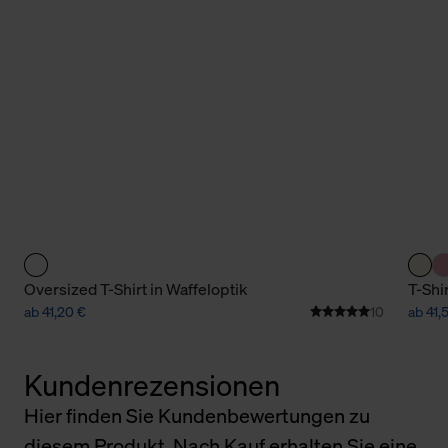
Oversized T-Shirt in Waffeloptik
T-Shi
ab 41,20 €
10
ab 41,
Kundenrezensionen
Hier finden Sie Kundenbewertungen zu
diesem Produkt. Nach Kauf erhalten Sie eine